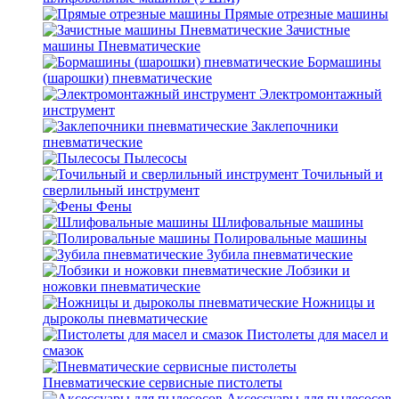
Прямые отрезные машины
Зачистные
машины Пневматические
Бормашины
(шарошки) пневматические
Электромонтажный
инструмент
Заклепочники
пневматические
Пылесосы
Точильный и
сверлильный инструмент
Фены
Шлифовальные машины
Полировальные машины
Зубила пневматические
Лобзики и
ножовки пневматические
Ножницы и
дыроколы пневматические
Пистолеты для масел и
смазок
Пневматические сервисные пистолеты
Аксессуары для пылесосов