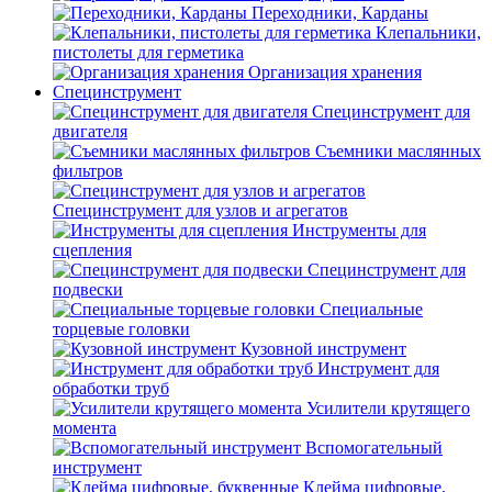
Переходники, Карданы
Клепальники,
пистолеты для герметика
Организация хранения
Специнструмент
Специнструмент для
двигателя
Съемники маслянных
фильтров
Специнструмент для узлов и агрегатов
Инструменты для
сцепления
Специнструмент для
подвески
Специальные
торцевые головки
Кузовной инструмент
Инструмент для
обработки труб
Усилители крутящего
момента
Вспомогательный
инструмент
Клейма цифровые,