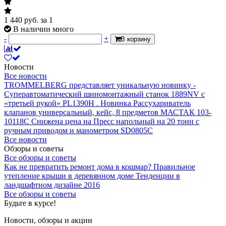
1 440
руб.
за 1
В наличии много
-
+
В корзину
Новости
Все новости
TROMMELBERG представляет уникальную новинку -
Суперавтоматический шиномонтажный станок 1889NV с
«третьей рукой» PL1390H .
Новинка Рассухариватель
клапанов универсальный, кейс, 8 предметов МАСТАК 103-
10118C
Снижена цена на Пресс напольный на 20 тонн с
ручным приводом и манометром SD0805C
Все новости
Обзоры и советы
Все обзоры и советы
Как не превратить ремонт дома в кошмар?
Правильное
утепление крыши в деревянном доме
Тенденции в
ландшафтном дизайне 2016
Все обзоры и советы
Будьте в курсе!
Новости, обзоры и акции