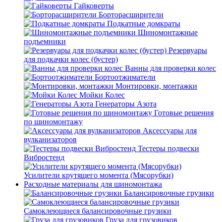
Гайковерты
Борторасширители
Подкатные домкраты
Шиномонтажные
подъемники
Резервуары
для подкачки колес (бустер)
Ванны для проверки колес
Бортоотжиматели
Монтировки, монтажки
Мойки Колес
Генераторы Азота
Готовые решения
по шиномонтажу
Аксессуары для
вулканизаторов
Тестеры подвески
Вибростенд
Усилители крутящего момента (Мясорубки)
Расходные материалы для шиномонтажа
Балансировочные грузики
Самоклеющиеся балансировочные грузики
Груза для грузовиков