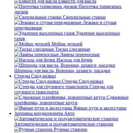
Емкости для масла
Проточка тормозных
дисков
Сверлильные станки
Лежаки и стулья
передвижные
Удаление выхлопных
газов
Мойки деталей
Тиски слесарные
Лампы переносные
Насосы для бочек
Шприцы для масла, Воронки, шланги, насадки
Стенды Сход-развал
Стенды Сход-развал
Стенды для
грузового транспорта
Сдвижные
платформы, поворотные круги
Ямные пути и аксессуары
Заправка кондиционера Авто
Автоматические и полуавтоматические станции
Ручные станции