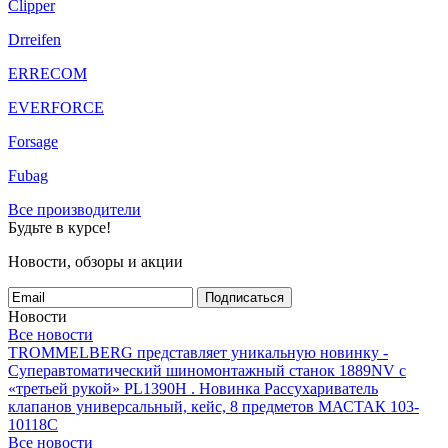
Clipper
Drreifen
ERRECOM
EVERFORCE
Forsage
Fubag
Все производители
Будьте в курсе!
Новости, обзоры и акции
Подписаться
Новости
Все новости
TROMMELBERG представляет уникальную новинку -
Суперавтоматический шиномонтажный станок 1889NV с
«третьей рукой» PL1390H .
Новинка Рассухариватель
клапанов универсальный, кейс, 8 предметов МАСТАК 103-
10118C
Все новости