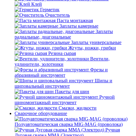
Клей
Герметик
Очиститель
Паста монтажная
Заплаты камерные
Заплаты
радиальные, диагональные
Заплаты универсальные
Жгуты, ножки, грибки
Резина сырая
Вентили,
удлинители, золотники
Фрезы и
абразивный инструмент
Шипы и
шиповальный инструмент
Пакеты для шин
Ручной
шиномонтажный инструмент
Смазки, жидкости
Сварочное оборудование
Полуавтоматическая сварка MIG-MAG (проволока)
Ручная
Дуговая сварка MMA (Электрод)