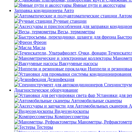
Ямные пути и аксессуары
Заправка кондиционера Авто
Автом
Ручные станции
Весы, термометры
Быстро
Фреон
Масла
Течеискател
Манометр
Вакуумные насосы
Ниппели и резиновы
Дезинфекция
Специнструме
Диагностическое оборудование
Установки для ре
Автомобильные сканеры
А
Видеоэндоскопы
Компрессометры
Манометры, Рефрактомет
Тестеры