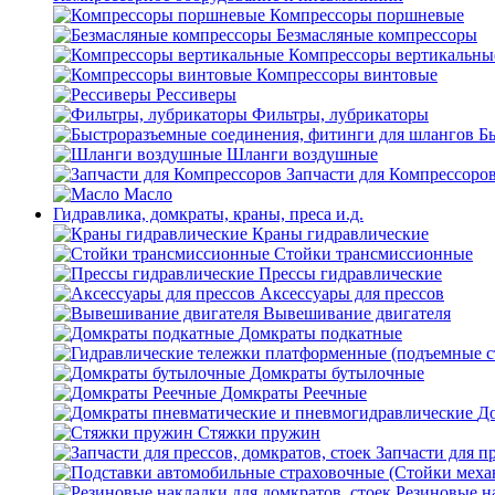
Компрессоры поршневые
Безмасляные компрессоры
Компрессоры вертикальны
Компрессоры винтовые
Рессиверы
Фильтры, лубрикаторы
Б
Шланги воздушные
Запчасти для Компрессоро
Масло
Гидравлика, домкраты, краны, преса и.д.
Краны гидравлические
Стойки трансмиссионные
Прессы гидравлические
Аксессуары для прессов
Вывешивание двигателя
Домкраты подкатные
Домкраты бутылочные
Домкраты Реечные
До
Стяжки пружин
Запчасти для пр
Резиновые на