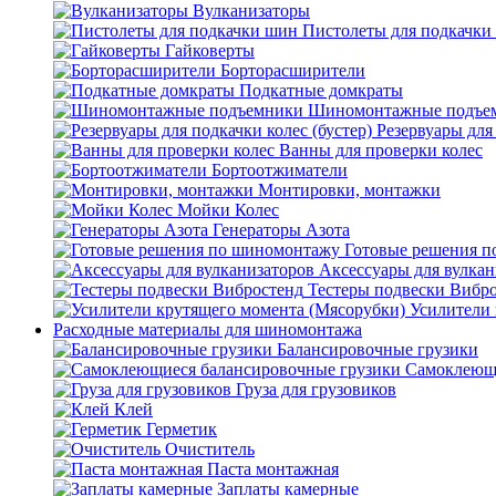
Вулканизаторы
Пистолеты для подкачки
Гайковерты
Борторасширители
Подкатные домкраты
Шиномонтажные подъе
Резервуары для 
Ванны для проверки колес
Бортоотжиматели
Монтировки, монтажки
Мойки Колес
Генераторы Азота
Готовые решения 
Аксессуары для вулкан
Тестеры подвески Вибр
Усилители 
Расходные материалы для шиномонтажа
Балансировочные грузики
Самоклеющи
Груза для грузовиков
Клей
Герметик
Очиститель
Паста монтажная
Заплаты камерные