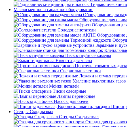
Гидравлические ц
Маслосменное и гаражное оборудование
Оборудование для раз
Оборудование для слива
Оборудования дл
Солодонагнетатели
Оборудование 
Оборуд
Зарядные и пус
Клепальные
Пескоструйные камеры
Емкости для масла
Проточка тормозных диск
Сверлильные станки
Лежаки и стулья перед
Удаление выхлопных газов
Мойки деталей
Тиски слесарные
Лампы переносные
Насосы для бочек
Шприцы 
Стенды Сход-развал
Стенды Сход-развал
Стенды для грузовог
Сдвижные пл