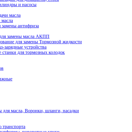
илиндры и насосы
дачи масла
 масла
я замены антифриза
для замены масла АКПП
ование для замены Тормозной жидкости
ко-зарядные устройства
 станки для тормозных колодок
ов
вижные
для масла, Воронки, шланги, насадки
о транспорта
атформы, поворотные круги