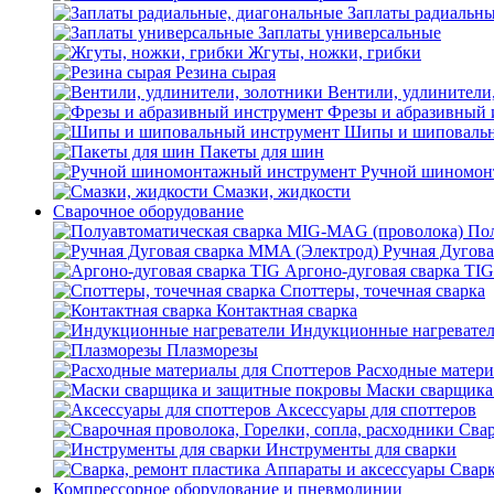
Заплаты радиальны
Заплаты универсальные
Жгуты, ножки, грибки
Резина сырая
Вентили, удлинители
Фрезы и абразивный 
Шипы и шиповальн
Пакеты для шин
Ручной шиномон
Смазки, жидкости
Сварочное оборудование
Пол
Ручная Дугова
Аргоно-дуговая сварка TIG
Споттеры, точечная сварка
Контактная сварка
Индукционные нагревате
Плазморезы
Расходные матери
Маски сварщика
Аксессуары для споттеров
Свар
Инструменты для сварки
Сварк
Компрессорное оборудование и пневмолинии