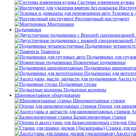
Системы измерения кузова
Инструм
Тележки и 
Рихтовочный инструмент
Монтировки
Подъемники
Подъемники четырехст
Траверсы
Подъемники для грузов
Ножничные подъемники
Подъемники шиномонт
Подъемники для мототе
Аксессуа
Подъемные столы
Подкатные колонны
Шиномонтажное оборудование
Шиномонтажные станки
Опции для шином
А
Балансировочные станки
Опц
Станки для пр
Аксессуа