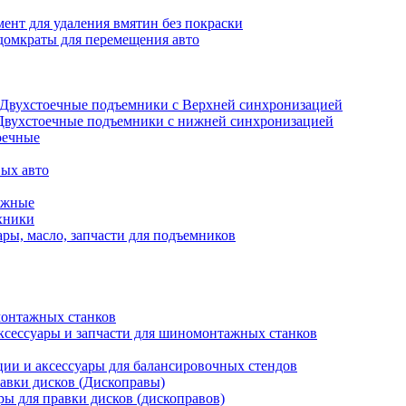
ент для удаления вмятин без покраски
домкраты для перемещения авто
Двухстоечные подъемники с Верхней синхронизацией
Двухстоечные подъемники с нижней синхронизацией
оечные
ых авто
ажные
хники
ры, масло, запчасти для подъемников
онтажных станков
ксессуары и запчасти для шиномонтажных станков
ии и аксессуары для балансировочных стендов
авки дисков (Дископравы)
ры для правки дисков (дископравов)