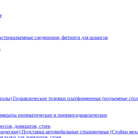
е
ыстроразъемные соединения, фитинги для шлангов
в
Гидравлические тележки платформенные (подъемные сто
мкраты пневматические и пневмогидравлические
ессов, домкратов, стоек
Подставки автомобильные страховочные (Стойки мех
кладки для домкратов, стоек