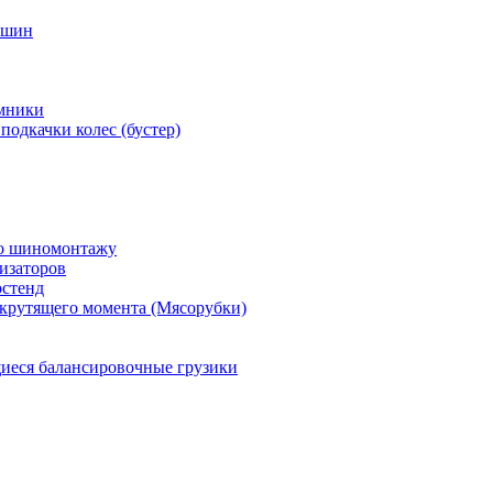
 шин
мники
подкачки колес (бустер)
по шиномонтажу
изаторов
остенд
крутящего момента (Мясорубки)
еся балансировочные грузики