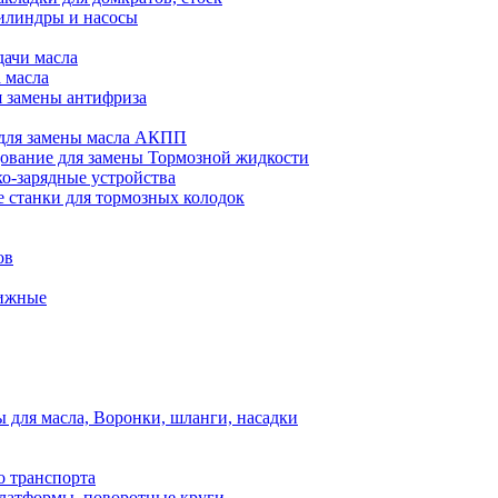
илиндры и насосы
дачи масла
 масла
я замены антифриза
для замены масла АКПП
ование для замены Тормозной жидкости
ко-зарядные устройства
 станки для тормозных колодок
ов
вижные
для масла, Воронки, шланги, насадки
о транспорта
атформы, поворотные круги