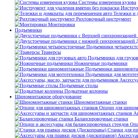
Системы измерения кузова
Инструм
Тележки и 
Рихтовочный инструмент
Монтировки
Подъемники
Подъемники четырехст
Траверсы
Подъемники для грузов
Ножничные подъемники
Подъемники шиномонт
Подъемники для мототе
Аксессуа
Подъемные столы
Подкатные колонны
Шиномонтажное оборудование
Шиномонтажные станки
Опции для шином
А
Балансировочные станки
Опц
Станки для пр
Аксессуа