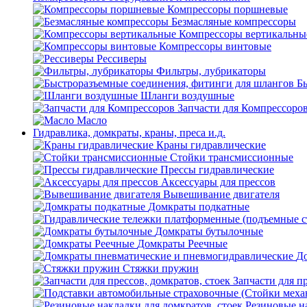
Компрессоры поршневые
Безмасляные компрессоры
Компрессоры вертикальны
Компрессоры винтовые
Рессиверы
Фильтры, лубрикаторы
Б
Шланги воздушные
Запчасти для Компрессоро
Масло
Гидравлика, домкраты, краны, преса и.д.
Краны гидравлические
Стойки трансмиссионные
Прессы гидравлические
Аксессуары для прессов
Вывешивание двигателя
Домкраты подкатные
Домкраты бутылочные
Домкраты Реечные
До
Стяжки пружин
Запчасти для пр
Резиновые на