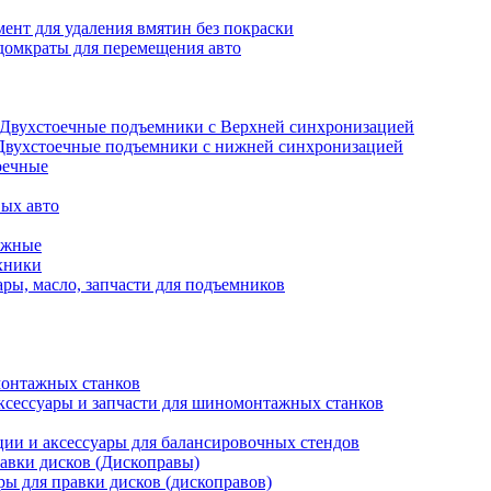
ент для удаления вмятин без покраски
домкраты для перемещения авто
Двухстоечные подъемники с Верхней синхронизацией
Двухстоечные подъемники с нижней синхронизацией
оечные
ых авто
ажные
хники
ры, масло, запчасти для подъемников
онтажных станков
ксессуары и запчасти для шиномонтажных станков
ии и аксессуары для балансировочных стендов
авки дисков (Дископравы)
ры для правки дисков (дископравов)