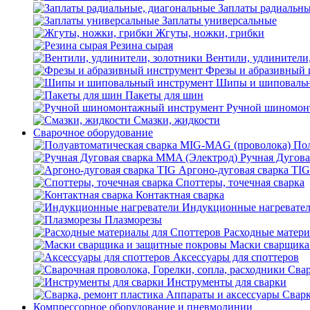
Заплаты радиальны
Заплаты универсальные
Жгуты, ножки, грибки
Резина сырая
Вентили, удлинители
Фрезы и абразивный 
Шипы и шиповальн
Пакеты для шин
Ручной шиномон
Смазки, жидкости
Сварочное оборудование
Пол
Ручная Дугова
Аргоно-дуговая сварка TIG
Споттеры, точечная сварка
Контактная сварка
Индукционные нагревате
Плазморезы
Расходные матери
Маски сварщика
Аксессуары для споттеров
Свар
Инструменты для сварки
Сварк
Компрессорное оборудование и пневмолинии