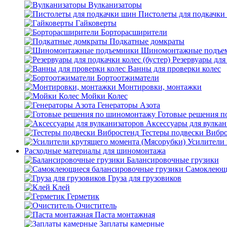
Вулканизаторы
Пистолеты для подкачки
Гайковерты
Борторасширители
Подкатные домкраты
Шиномонтажные подъе
Резервуары для 
Ванны для проверки колес
Бортоотжиматели
Монтировки, монтажки
Мойки Колес
Генераторы Азота
Готовые решения 
Аксессуары для вулкан
Тестеры подвески Вибр
Усилители 
Расходные материалы для шиномонтажа
Балансировочные грузики
Самоклеющи
Груза для грузовиков
Клей
Герметик
Очиститель
Паста монтажная
Заплаты камерные