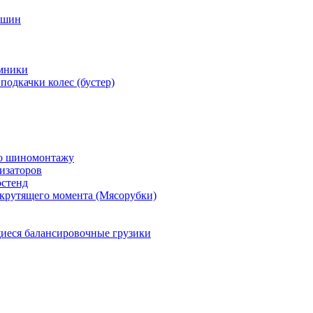
 шин
мники
подкачки колес (бустер)
по шиномонтажу
изаторов
остенд
крутящего момента (Мясорубки)
еся балансировочные грузики