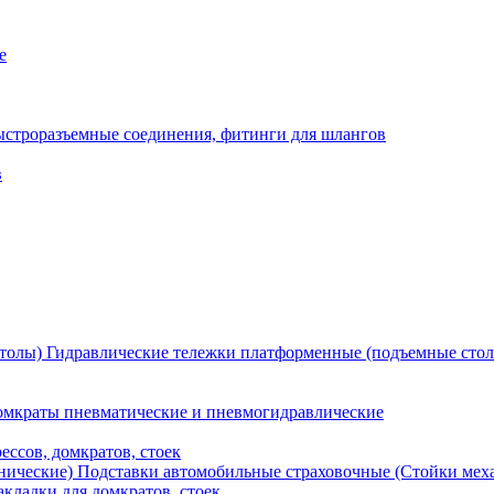
е
ыстроразъемные соединения, фитинги для шлангов
в
Гидравлические тележки платформенные (подъемные сто
мкраты пневматические и пневмогидравлические
ессов, домкратов, стоек
Подставки автомобильные страховочные (Стойки мех
кладки для домкратов, стоек