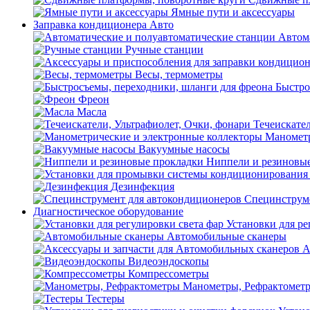
Ямные пути и аксессуары
Заправка кондиционера Авто
Автом
Ручные станции
Весы, термометры
Быстро
Фреон
Масла
Течеискател
Манометр
Вакуумные насосы
Ниппели и резиновы
Дезинфекция
Специнструме
Диагностическое оборудование
Установки для ре
Автомобильные сканеры
А
Видеоэндоскопы
Компрессометры
Манометры, Рефрактомет
Тестеры