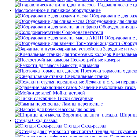
Гидравлические ц
Маслосменное и гаражное оборудование
Оборудование для раз
Оборудование для слива
Оборудования дл
Солодонагнетатели
Оборудование 
Оборуд
Зарядные и пус
Клепальные
Пескоструйные камеры
Емкости для масла
Проточка тормозных диск
Сверлильные станки
Лежаки и стулья перед
Удаление выхлопных газов
Мойки деталей
Тиски слесарные
Лампы переносные
Насосы для бочек
Шприцы 
Стенды Сход-развал
Стенды Сход-развал
Стенды для грузовог
Сдвижные пл