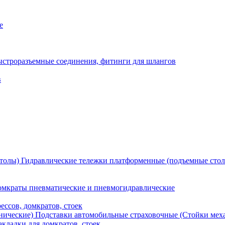
е
ыстроразъемные соединения, фитинги для шлангов
в
Гидравлические тележки платформенные (подъемные сто
мкраты пневматические и пневмогидравлические
ессов, домкратов, стоек
Подставки автомобильные страховочные (Стойки мех
кладки для домкратов, стоек