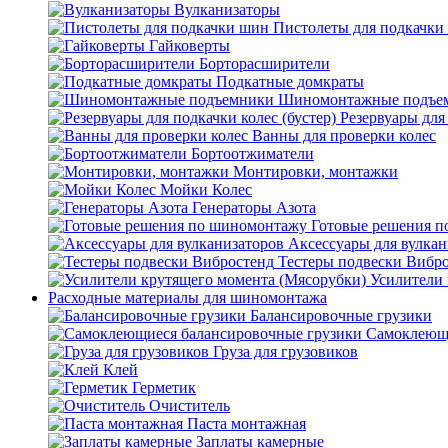
Вулканизаторы
Пистолеты для подкачки
Гайковерты
Борторасширители
Подкатные домкраты
Шиномонтажные подъе
Резервуары для 
Ванны для проверки колес
Бортоотжиматели
Монтировки, монтажки
Мойки Колес
Генераторы Азота
Готовые решения 
Аксессуары для вулкан
Тестеры подвески Вибр
Усилители 
Расходные материалы для шиномонтажа
Балансировочные грузики
Самоклеющи
Груза для грузовиков
Клей
Герметик
Очиститель
Паста монтажная
Заплаты камерные