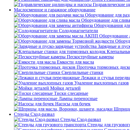
Гидравлические ц
Маслосменное и гаражное оборудование
Оборудование для раз
Оборудование для слива
Оборудования дл
Солодонагнетатели
Оборудование 
Оборуд
Зарядные и пус
Клепальные
Пескоструйные камеры
Емкости для масла
Проточка тормозных диск
Сверлильные станки
Лежаки и стулья перед
Удаление выхлопных газов
Мойки деталей
Тиски слесарные
Лампы переносные
Насосы для бочек
Шприцы 
Стенды Сход-развал
Стенды Сход-развал
Стенды для грузовог
Сдвижные пл