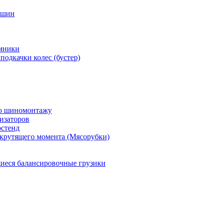
 шин
мники
подкачки колес (бустер)
по шиномонтажу
изаторов
остенд
крутящего момента (Мясорубки)
еся балансировочные грузики