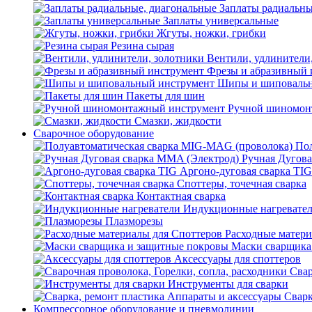
Заплаты радиальны
Заплаты универсальные
Жгуты, ножки, грибки
Резина сырая
Вентили, удлинители
Фрезы и абразивный 
Шипы и шиповальн
Пакеты для шин
Ручной шиномон
Смазки, жидкости
Сварочное оборудование
Пол
Ручная Дугова
Аргоно-дуговая сварка TIG
Споттеры, точечная сварка
Контактная сварка
Индукционные нагревате
Плазморезы
Расходные матери
Маски сварщика
Аксессуары для споттеров
Свар
Инструменты для сварки
Сварк
Компрессорное оборудование и пневмолинии