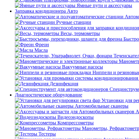
Ямные пути и аксессуары
Заправка кондиционера Авто
Автом
Ручные станции
Весы, термометры
Быстро
Фреон
Масла
Течеискател
Манометр
Вакуумные насосы
Ниппели и резиновы
Дезинфекция
Специнструме
Диагностическое оборудование
Установки для ре
Автомобильные сканеры
А
Видеоэндоскопы
Компрессометры
Манометры, Рефрактомет
Тестеры