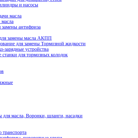
илиндры и насосы
дачи масла
 масла
я замены антифриза
для замены масла АКПП
ование для замены Тормозной жидкости
ко-зарядные устройства
 станки для тормозных колодок
ов
вижные
для масла, Воронки, шланги, насадки
о транспорта
атформы, поворотные круги