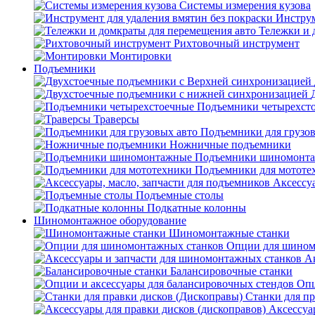
Системы измерения кузова
Инструм
Тележки и 
Рихтовочный инструмент
Монтировки
Подъемники
Подъемники четырехст
Траверсы
Подъемники для грузов
Ножничные подъемники
Подъемники шиномонт
Подъемники для мототе
Аксессуа
Подъемные столы
Подкатные колонны
Шиномонтажное оборудование
Шиномонтажные станки
Опции для шином
А
Балансировочные станки
Опц
Станки для пр
Аксессуа