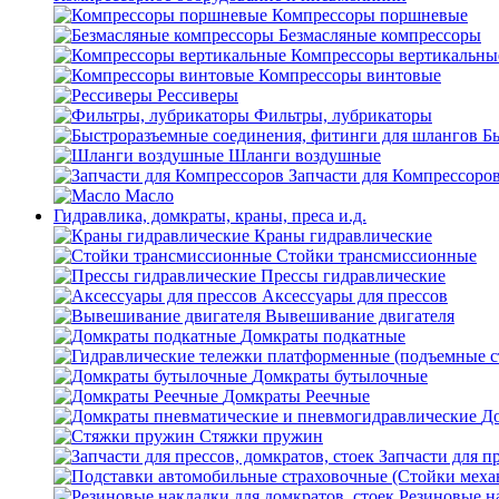
Компрессоры поршневые
Безмасляные компрессоры
Компрессоры вертикальны
Компрессоры винтовые
Рессиверы
Фильтры, лубрикаторы
Б
Шланги воздушные
Запчасти для Компрессоро
Масло
Гидравлика, домкраты, краны, преса и.д.
Краны гидравлические
Стойки трансмиссионные
Прессы гидравлические
Аксессуары для прессов
Вывешивание двигателя
Домкраты подкатные
Домкраты бутылочные
Домкраты Реечные
До
Стяжки пружин
Запчасти для пр
Резиновые на