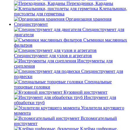
Переходники, Карданы
Клепальники,
пистолеты для герметика
Организация хранения
Специнструмент
Специнструмент для
двигателя
Съемники маслянных
фильтров
Специнструмент для узлов и агрегатов
Инструменты для
сцепления
Специнструмент для
подвески
Специальные
торцевые головки
Кузовной инструмент
Инструмент для
обработки труб
Усилители крутящего
момента
Вспомогательный
инструмент
Клейма цифровые,