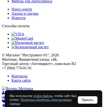
Мебель для Автосервиса
Пресс-центр
Акции и скидки
Новости
Способы оплаты
© Магазин "Инструмент-91", 2026
Мытищи, Ярмарочная улица, с4Б,
Торговый центр «Автомаркет», павильон В2
+7 (964) 774-91-91
Контакты
Карта сайта
Войти
Мы используем
cookie-файлы
, чтобы сайт был
Сравнение
0
лучше.
Политика обработки персональных
Принять
Отложенные
0
данных
Моя корзина
0
0
руб.