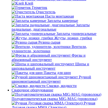
Клей
Герметик
Очиститель
Паста монтажная
Заплаты камерные
Заплаты
радиальные, диагональные
Заплаты универсальные
Жгуты, ножки, грибки
Резина сырая
Вентили,
удлинители, золотники
Фрезы и
абразивный инструмент
Шипы и
шиповальный инструмент
Пакеты для шин
Ручной
шиномонтажный инструмент
Смазки, жидкости
Сварочное оборудование
Полуавтоматическая сварка MIG-MAG (проволока)
Ручная
Дуговая сварка MMA (Электрод)