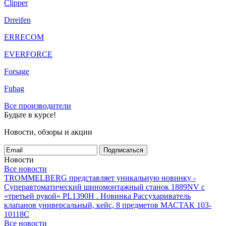
Clipper
Drreifen
ERRECOM
EVERFORCE
Forsage
Fubag
Все производители
Будьте в курсе!
Новости, обзоры и акции
Подписаться
Новости
Все новости
TROMMELBERG представляет уникальную новинку -
Суперавтоматический шиномонтажный станок 1889NV с
«третьей рукой» PL1390H .
Новинка Рассухариватель
клапанов универсальный, кейс, 8 предметов МАСТАК 103-
10118C
Все новости