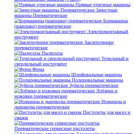
Прямые отрезные машины
Зачистные
машины Пневматические
Бормашины
(шарошки) пневматические
Электромонтажный
инструмент
Заклепочники
пневматические
Пылесосы
Точильный и
сверлильный инструмент
Фены
Шлифовальные машины
Полировальные машины
Зубила пневматические
Лобзики и
ножовки пневматические
Ножницы и
дыроколы пневматические
Пистолеты для масел и
смазок
Пневматические сервисные пистолеты
Аксессуары для пылесосов