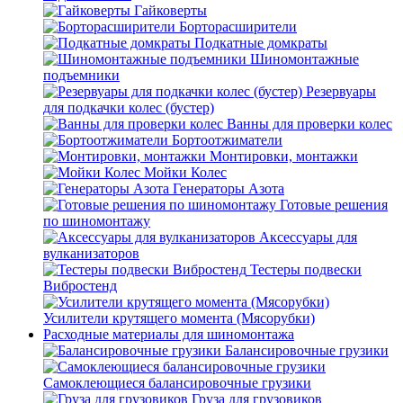
Гайковерты
Борторасширители
Подкатные домкраты
Шиномонтажные
подъемники
Резервуары
для подкачки колес (бустер)
Ванны для проверки колес
Бортоотжиматели
Монтировки, монтажки
Мойки Колес
Генераторы Азота
Готовые решения
по шиномонтажу
Аксессуары для
вулканизаторов
Тестеры подвески
Вибростенд
Усилители крутящего момента (Мясорубки)
Расходные материалы для шиномонтажа
Балансировочные грузики
Самоклеющиеся балансировочные грузики
Груза для грузовиков