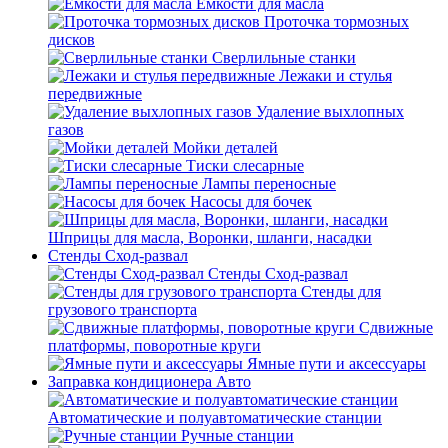
Емкости для масла
Проточка тормозных
дисков
Сверлильные станки
Лежаки и стулья
передвижные
Удаление выхлопных
газов
Мойки деталей
Тиски слесарные
Лампы переносные
Насосы для бочек
Шприцы для масла, Воронки, шланги, насадки
Стенды Сход-развал
Стенды Сход-развал
Стенды для
грузового транспорта
Сдвижные
платформы, поворотные круги
Ямные пути и аксессуары
Заправка кондиционера Авто
Автоматические и полуавтоматические станции
Ручные станции