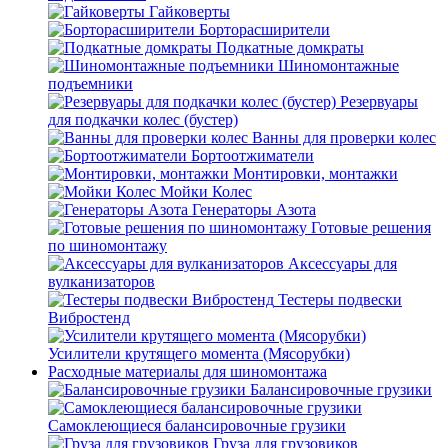
Гайковерты
Борторасширители
Подкатные домкраты
Шиномонтажные
подъемники
Резервуары
для подкачки колес (бустер)
Ванны для проверки колес
Бортоотжиматели
Монтировки, монтажки
Мойки Колес
Генераторы Азота
Готовые решения
по шиномонтажу
Аксессуары для
вулканизаторов
Тестеры подвески
Вибростенд
Усилители крутящего момента (Мясорубки)
Расходные материалы для шиномонтажа
Балансировочные грузики
Самоклеющиеся балансировочные грузики
Груза для грузовиков