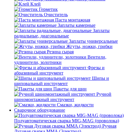
Клей
Герметик
Очиститель
Паста монтажная
Заплаты камерные
Заплаты
радиальные, диагональные
Заплаты универсальные
Жгуты, ножки, грибки
Резина сырая
Вентили,
удлинители, золотники
Фрезы и
абразивный инструмент
Шипы и
шиповальный инструмент
Пакеты для шин
Ручной
шиномонтажный инструмент
Смазки, жидкости
Сварочное оборудование
Полуавтоматическая сварка MIG-MAG (проволока)
Ручная
Дуговая сварка MMA (Электрод)