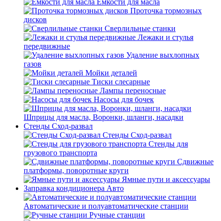
Емкости для масла
Проточка тормозных
дисков
Сверлильные станки
Лежаки и стулья
передвижные
Удаление выхлопных
газов
Мойки деталей
Тиски слесарные
Лампы переносные
Насосы для бочек
Шприцы для масла, Воронки, шланги, насадки
Стенды Сход-развал
Стенды Сход-развал
Стенды для
грузового транспорта
Сдвижные
платформы, поворотные круги
Ямные пути и аксессуары
Заправка кондиционера Авто
Автоматические и полуавтоматические станции
Ручные станции