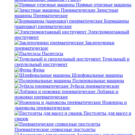
Прямые отрезные машины
Зачистные
машины Пневматические
Бормашины
(шарошки) пневматические
Электромонтажный
инструмент
Заклепочники
пневматические
Пылесосы
Точильный и
сверлильный инструмент
Фены
Шлифовальные машины
Полировальные машины
Зубила пневматические
Лобзики и
ножовки пневматические
Ножницы и
дыроколы пневматические
Пистолеты для масел и
смазок
Пневматические сервисные пистолеты
Аксессуары для пылесосов