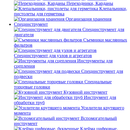
Переходники, Карданы
Клепальники,
пистолеты для герметика
Организация хранения
Специнструмент
Специнструмент для
двигателя
Съемники маслянных
фильтров
Специнструмент для узлов и агрегатов
Инструменты для
сцепления
Специнструмент для
подвески
Специальные
торцевые головки
Кузовной инструмент
Инструмент для
обработки труб
Усилители крутящего
момента
Вспомогательный
инструмент
Клейма цифровые,