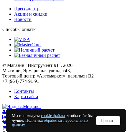
Пресс-центр
Акции и скидки
Новости
Способы оплаты
© Магазин "Инструмент-91", 2026
Мытищи, Ярмарочная улица, с4Б,
Торговый центр «Автомаркет», павильон В2
+7 (964) 774-91-91
Контакты
Карта сайта
Войти
Мы используем
cookie-файлы
, чтобы сайт был
Сравнение
0
лучше.
Политика обработки персональных
Принять
Отложенные
0
данных
Моя корзина
0
0
руб.