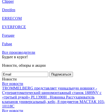
Clipper
Drreifen
ERRECOM
EVERFORCE
Forsage
Fubag
Все производители
Будьте в курсе!
Новости, обзоры и акции
Подписаться
Новости
Все новости
TROMMELBERG представляет уникальную новинку -
Суперавтоматический шиномонтажный станок 1889NV с
«третьей рукой» PL1390H .
Новинка Рассухариватель
клапанов универсальный, кейс, 8 предметов МАСТАК 103-
10118C
Все новости