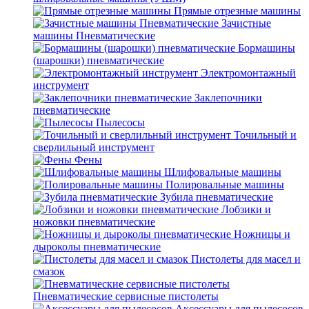
Прямые отрезные машины
Зачистные
машины Пневматические
Бормашины
(шарошки) пневматические
Электромонтажный
инструмент
Заклепочники
пневматические
Пылесосы
Точильный и
сверлильный инструмент
Фены
Шлифовальные машины
Полировальные машины
Зубила пневматические
Лобзики и
ножовки пневматические
Ножницы и
дыроколы пневматические
Пистолеты для масел и
смазок
Пневматические сервисные пистолеты
Аксессуары для пылесосов