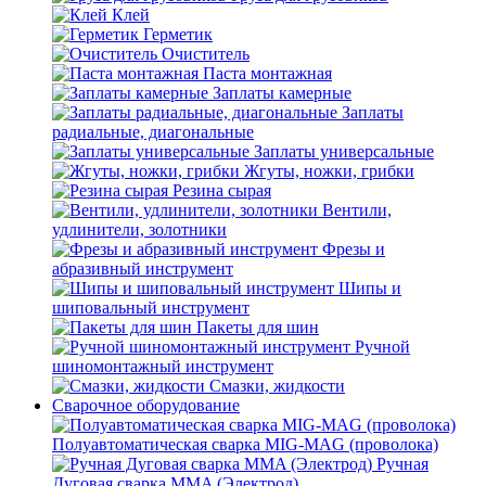
Клей
Герметик
Очиститель
Паста монтажная
Заплаты камерные
Заплаты
радиальные, диагональные
Заплаты универсальные
Жгуты, ножки, грибки
Резина сырая
Вентили,
удлинители, золотники
Фрезы и
абразивный инструмент
Шипы и
шиповальный инструмент
Пакеты для шин
Ручной
шиномонтажный инструмент
Смазки, жидкости
Сварочное оборудование
Полуавтоматическая сварка MIG-MAG (проволока)
Ручная
Дуговая сварка MMA (Электрод)