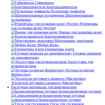
Гайковерты
Борторасширители
Подкатные домкраты
Шиномонтажные
подъемники
Резервуары
для подкачки колес (бустер)
Ванны для проверки колес
Бортоотжиматели
Монтировки, монтажки
Мойки Колес
Генераторы Азота
Готовые решения
по шиномонтажу
Аксессуары для
вулканизаторов
Тестеры подвески
Вибростенд
Усилители крутящего момента (Мясорубки)
Расходные материалы для шиномонтажа
Балансировочные грузики
Самоклеющиеся балансировочные грузики
Груза для грузовиков