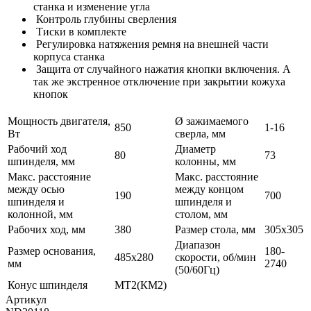
станка и изменение угла
Контроль глубины сверления
Тиски в комплекте
Регулировка натяжения ремня на внешней части
корпуса станка
Защита от случайного нажатия кнопки включения. А
так же экстренное отключение при закрытии кожуха
кнопок
Мощность двигателя,
Ø зажимаемого
850
1-16
Вт
сверла, мм
Рабочий ход
Диаметр
80
73
шпинделя, мм
колонны, мм
Макс. расстояние
Макс. расстояние
между осью
между концом
190
700
шпинделя и
шпинделя и
колонной, мм
столом, мм
Рабочих ход, мм
380
Размер стола, мм
305x305
Диапазон
Размер основания,
180-
485x280
скорости, об/мин
мм
2740
(50/60Гц)
Конус шпинделя
MT2(КМ2)
Артикул