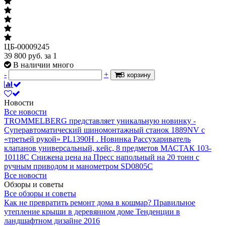
ЦБ-00009245
39 800
руб.
за 1
В наличии много
-
+
В корзину
Новости
Все новости
TROMMELBERG представляет уникальную новинку -
Суперавтоматический шиномонтажный станок 1889NV с
«третьей рукой» PL1390H .
Новинка Рассухариватель
клапанов универсальный, кейс, 8 предметов МАСТАК 103-
10118C
Снижена цена на Пресс напольный на 20 тонн с
ручным приводом и манометром SD0805C
Все новости
Обзоры и советы
Все обзоры и советы
Как не превратить ремонт дома в кошмар?
Правильное
утепление крыши в деревянном доме
Тенденции в
ландшафтном дизайне 2016