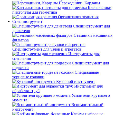
Переходники, Карданы
Клепальники,
пистолеты для герметика
Организация хранения
Специнструмент
Специнструмент для
двигателя
Съемники маслянных
фильтров
Специнструмент для узлов и агрегатов
Инструменты для
сцепления
Специнструмент для
подвески
Специальные
торцевые головки
Кузовной инструмент
Инструмент для
обработки труб
Усилители крутящего
момента
Вспомогательный
инструмент
Клейма цифровые,