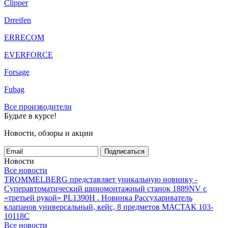
Clipper
Drreifen
ERRECOM
EVERFORCE
Forsage
Fubag
Все производители
Будьте в курсе!
Новости, обзоры и акции
Подписаться
Новости
Все новости
TROMMELBERG представляет уникальную новинку -
Суперавтоматический шиномонтажный станок 1889NV с
«третьей рукой» PL1390H .
Новинка Рассухариватель
клапанов универсальный, кейс, 8 предметов МАСТАК 103-
10118C
Все новости