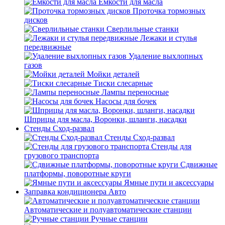
Емкости для масла
Проточка тормозных
дисков
Сверлильные станки
Лежаки и стулья
передвижные
Удаление выхлопных
газов
Мойки деталей
Тиски слесарные
Лампы переносные
Насосы для бочек
Шприцы для масла, Воронки, шланги, насадки
Стенды Сход-развал
Стенды Сход-развал
Стенды для
грузового транспорта
Сдвижные
платформы, поворотные круги
Ямные пути и аксессуары
Заправка кондиционера Авто
Автоматические и полуавтоматические станции
Ручные станции