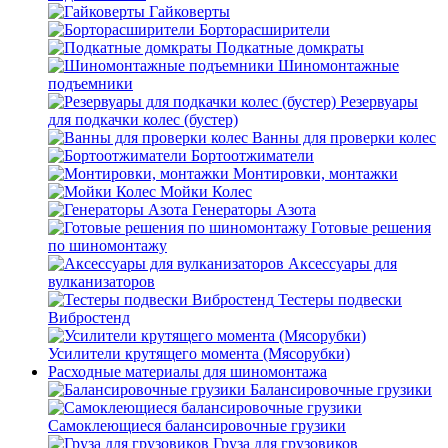
Гайковерты
Борторасширители
Подкатные домкраты
Шиномонтажные
подъемники
Резервуары
для подкачки колес (бустер)
Ванны для проверки колес
Бортоотжиматели
Монтировки, монтажки
Мойки Колес
Генераторы Азота
Готовые решения
по шиномонтажу
Аксессуары для
вулканизаторов
Тестеры подвески
Вибростенд
Усилители крутящего момента (Мясорубки)
Расходные материалы для шиномонтажа
Балансировочные грузики
Самоклеющиеся балансировочные грузики
Груза для грузовиков