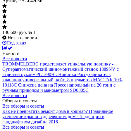
Артикул: 52-04205R
136 600
руб.
за 1
Нет в наличии
Под заказ
Новости
Все новости
TROMMELBERG представляет уникальную новинку -
Суперавтоматический шиномонтажный станок 1889NV с
«третьей рукой» PL1390H .
Новинка Рассухариватель
клапанов универсальный, кейс, 8 предметов МАСТАК 103-
10118C
Снижена цена на Пресс напольный на 20 тонн с
ручным приводом и манометром SD0805C
Все новости
Обзоры и советы
Все обзоры и советы
Как не превратить ремонт дома в кошмар?
Правильное
утепление крыши в деревянном доме
Тенденции в
ландшафтном дизайне 2016
Все обзоры и советы