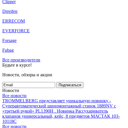
Clipper
Drreifen
ERRECOM
EVERFORCE
Forsage
Fubag
Все производители
Будьте в курсе!
Новости, обзоры и акции
Подписаться
Новости
Все новости
TROMMELBERG представляет уникальную новинку -
Суперавтоматический шиномонтажный станок 1889NV с
«третьей рукой» PL1390H .
Новинка Рассухариватель
клапанов универсальный, кейс, 8 предметов МАСТАК 103-
10118C
Все новости