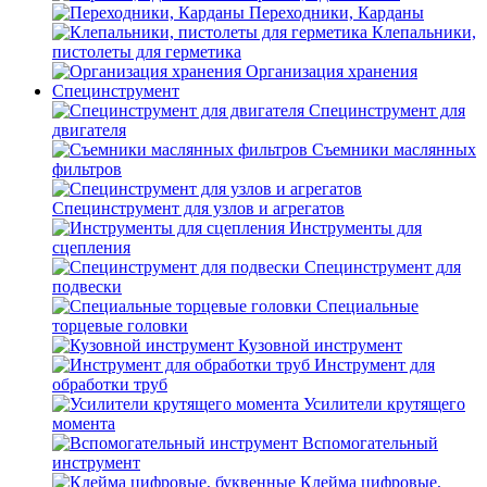
Переходники, Карданы
Клепальники,
пистолеты для герметика
Организация хранения
Специнструмент
Специнструмент для
двигателя
Съемники маслянных
фильтров
Специнструмент для узлов и агрегатов
Инструменты для
сцепления
Специнструмент для
подвески
Специальные
торцевые головки
Кузовной инструмент
Инструмент для
обработки труб
Усилители крутящего
момента
Вспомогательный
инструмент
Клейма цифровые,