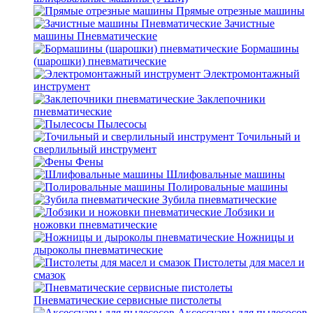
Прямые отрезные машины
Зачистные
машины Пневматические
Бормашины
(шарошки) пневматические
Электромонтажный
инструмент
Заклепочники
пневматические
Пылесосы
Точильный и
сверлильный инструмент
Фены
Шлифовальные машины
Полировальные машины
Зубила пневматические
Лобзики и
ножовки пневматические
Ножницы и
дыроколы пневматические
Пистолеты для масел и
смазок
Пневматические сервисные пистолеты
Аксессуары для пылесосов