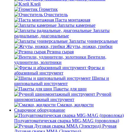
Клей
Герметик
Очиститель
Паста монтажная
Заплаты камерные
Заплаты
радиальные, диагональные
Заплаты универсальные
Жгуты, ножки, грибки
Резина сырая
Вентили,
удлинители, золотники
Фрезы и
абразивный инструмент
Шипы и
шиповальный инструмент
Пакеты для шин
Ручной
шиномонтажный инструмент
Смазки, жидкости
Сварочное оборудование
Полуавтоматическая сварка MIG-MAG (проволока)
Ручная
Дуговая сварка MMA (Электрод)