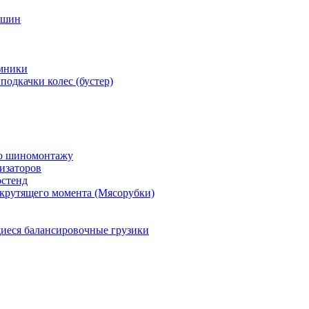
 шин
мники
подкачки колес (бустер)
по шиномонтажу
изаторов
остенд
крутящего момента (Мясорубки)
еся балансировочные грузики