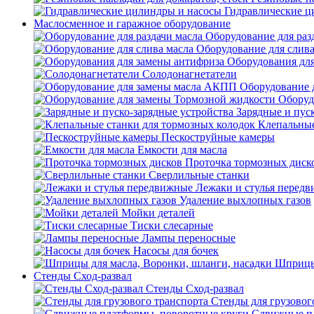
Гидравлические ц
Маслосменное и гаражное оборудование
Оборудование для раз
Оборудование для слива
Оборудования дл
Солодонагнетатели
Оборудование 
Оборуд
Зарядные и пус
Клепальные
Пескоструйные камеры
Емкости для масла
Проточка тормозных диск
Сверлильные станки
Лежаки и стулья перед
Удаление выхлопных газов
Мойки деталей
Тиски слесарные
Лампы переносные
Насосы для бочек
Шприцы 
Стенды Сход-развал
Стенды Сход-развал
Стенды для грузовог
Сдвижные пл