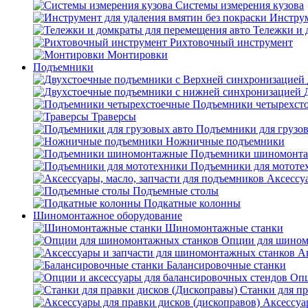
Системы измерения кузова
Инструм
Тележки и 
Рихтовочный инструмент
Монтировки
Подъемники
Подъемники четырехст
Траверсы
Подъемники для грузов
Ножничные подъемники
Подъемники шиномонт
Подъемники для мототе
Аксессуа
Подъемные столы
Подкатные колонны
Шиномонтажное оборудование
Шиномонтажные станки
Опции для шином
А
Балансировочные станки
Опц
Станки для пр
Аксессуа