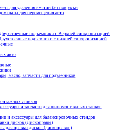
ент для удаления вмятин без покраски
домкраты для перемещения авто
Двухстоечные подъемники с Верхней синхронизацией
Двухстоечные подъемники с нижней синхронизацией
оечные
ых авто
ажные
хники
ры, масло, запчасти для подъемников
онтажных станков
ксессуары и запчасти для шиномонтажных станков
ии и аксессуары для балансировочных стендов
авки дисков (Дископравы)
ры для правки дисков (дископравов)