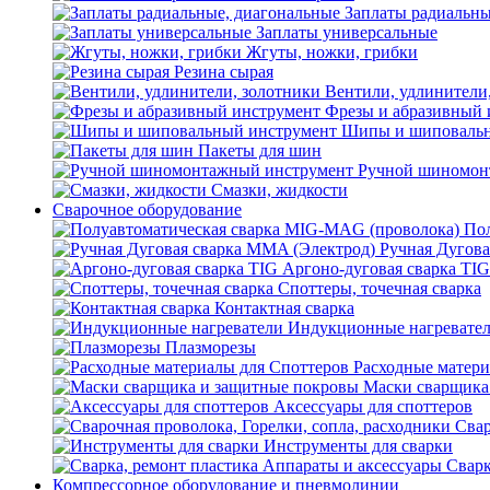
Заплаты радиальны
Заплаты универсальные
Жгуты, ножки, грибки
Резина сырая
Вентили, удлинители
Фрезы и абразивный 
Шипы и шиповальн
Пакеты для шин
Ручной шиномон
Смазки, жидкости
Сварочное оборудование
Пол
Ручная Дугова
Аргоно-дуговая сварка TIG
Споттеры, точечная сварка
Контактная сварка
Индукционные нагревате
Плазморезы
Расходные матери
Маски сварщика
Аксессуары для споттеров
Свар
Инструменты для сварки
Сварк
Компрессорное оборудование и пневмолинии