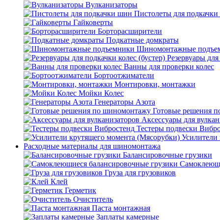
Вулканизаторы
Пистолеты для подкачки
Гайковерты
Борторасширители
Подкатные домкраты
Шиномонтажные подъе
Резервуары для 
Ванны для проверки колес
Бортоотжиматели
Монтировки, монтажки
Мойки Колес
Генераторы Азота
Готовые решения 
Аксессуары для вулкан
Тестеры подвески Вибр
Усилители 
Расходные материалы для шиномонтажа
Балансировочные грузики
Самоклеющи
Груза для грузовиков
Клей
Герметик
Очиститель
Паста монтажная
Заплаты камерные