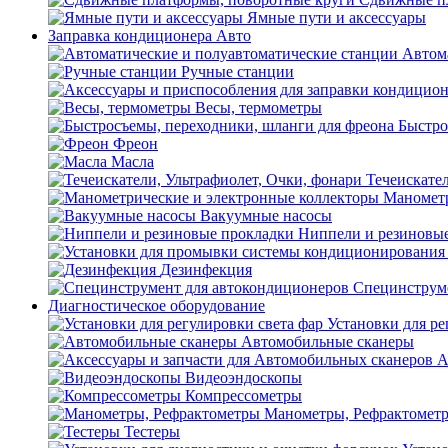
Ямные пути и аксессуары
Заправка кондиционера Авто
Автом
Ручные станции
Весы, термометры
Быстро
Фреон
Масла
Течеискател
Манометр
Вакуумные насосы
Ниппели и резиновы
Дезинфекция
Специнструме
Диагностическое оборудование
Установки для ре
Автомобильные сканеры
А
Видеоэндоскопы
Компрессометры
Манометры, Рефрактомет
Тестеры