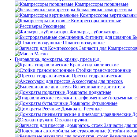
Компрессоры поршневые
Безмасляные компрессоры
Компрессоры вертикальны
Компрессоры винтовые
Рессиверы
Фильтры, лубрикаторы
Б
Шланги воздушные
Запчасти для Компрессоро
Масло
Гидравлика, домкраты, краны, преса и.д.
Краны гидравлические
Стойки трансмиссионные
Прессы гидравлические
Аксессуары для прессов
Вывешивание двигателя
Домкраты подкатные
Домкраты бутылочные
Домкраты Реечные
До
Стяжки пружин
Запчасти для пр
Резиновые на