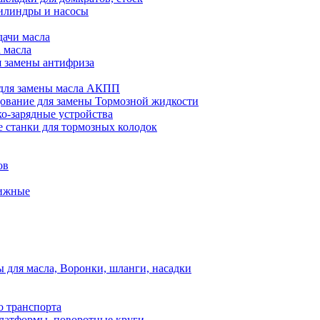
илиндры и насосы
дачи масла
 масла
я замены антифриза
для замены масла АКПП
ование для замены Тормозной жидкости
ко-зарядные устройства
 станки для тормозных колодок
ов
вижные
для масла, Воронки, шланги, насадки
о транспорта
атформы, поворотные круги