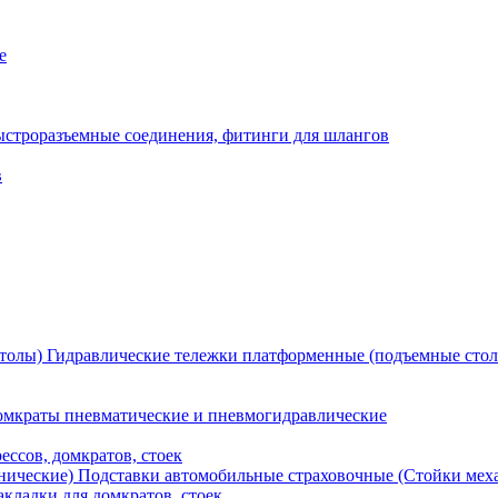
е
ыстроразъемные соединения, фитинги для шлангов
в
Гидравлические тележки платформенные (подъемные сто
мкраты пневматические и пневмогидравлические
ессов, домкратов, стоек
Подставки автомобильные страховочные (Стойки мех
кладки для домкратов, стоек