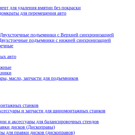
ент для удаления вмятин без покраски
домкраты для перемещения авто
Двухстоечные подъемники с Верхней синхронизацией
Двухстоечные подъемники с нижней синхронизацией
оечные
ых авто
ажные
хники
ры, масло, запчасти для подъемников
онтажных станков
ксессуары и запчасти для шиномонтажных станков
ии и аксессуары для балансировочных стендов
авки дисков (Дископравы)
ры для правки дисков (дископравов)