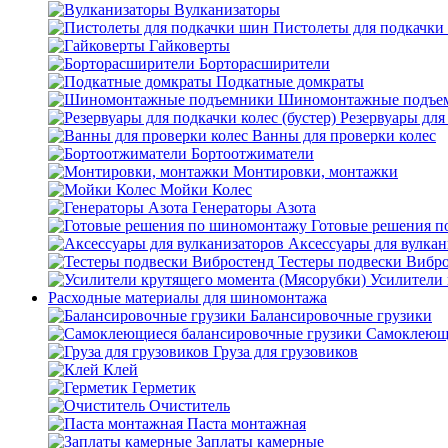
Вулканизаторы
Пистолеты для подкачки
Гайковерты
Борторасширители
Подкатные домкраты
Шиномонтажные подъе
Резервуары для 
Ванны для проверки колес
Бортоотжиматели
Монтировки, монтажки
Мойки Колес
Генераторы Азота
Готовые решения 
Аксессуары для вулкан
Тестеры подвески Вибр
Усилители 
Расходные материалы для шиномонтажа
Балансировочные грузики
Самоклеющи
Груза для грузовиков
Клей
Герметик
Очиститель
Паста монтажная
Заплаты камерные