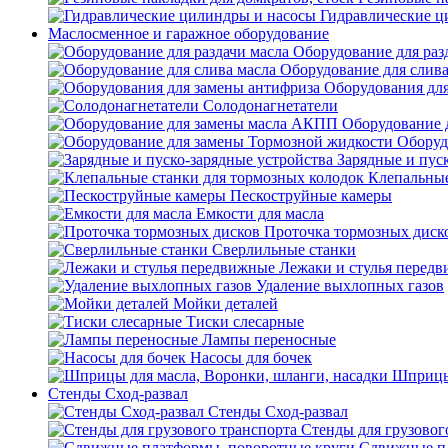
Гидравлические ц
Маслосменное и гаражное оборудование
Оборудование для раз
Оборудование для слива
Оборудования дл
Солодонагнетатели
Оборудование 
Оборуд
Зарядные и пус
Клепальные
Пескоструйные камеры
Емкости для масла
Проточка тормозных диск
Сверлильные станки
Лежаки и стулья перед
Удаление выхлопных газов
Мойки деталей
Тиски слесарные
Лампы переносные
Насосы для бочек
Шприцы 
Стенды Сход-развал
Стенды Сход-развал
Стенды для грузовог
Сдвижные пл