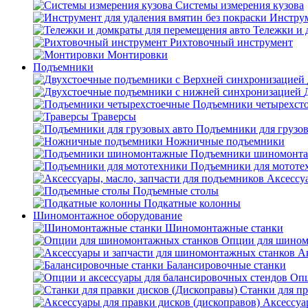
Системы измерения кузова
Инструм
Тележки и 
Рихтовочный инструмент
Монтировки
Подъемники
Подъемники четырехст
Траверсы
Подъемники для грузов
Ножничные подъемники
Подъемники шиномонт
Подъемники для мототе
Аксессуа
Подъемные столы
Подкатные колонны
Шиномонтажное оборудование
Шиномонтажные станки
Опции для шином
А
Балансировочные станки
Опц
Станки для пр
Аксессуа