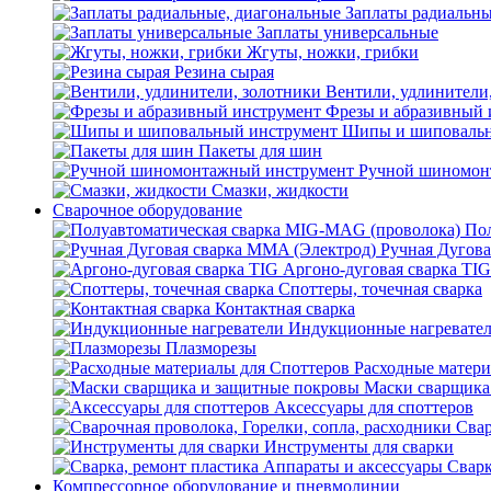
Заплаты радиальны
Заплаты универсальные
Жгуты, ножки, грибки
Резина сырая
Вентили, удлинители
Фрезы и абразивный 
Шипы и шиповальн
Пакеты для шин
Ручной шиномон
Смазки, жидкости
Сварочное оборудование
Пол
Ручная Дугова
Аргоно-дуговая сварка TIG
Споттеры, точечная сварка
Контактная сварка
Индукционные нагревате
Плазморезы
Расходные матери
Маски сварщика
Аксессуары для споттеров
Свар
Инструменты для сварки
Сварк
Компрессорное оборудование и пневмолинии