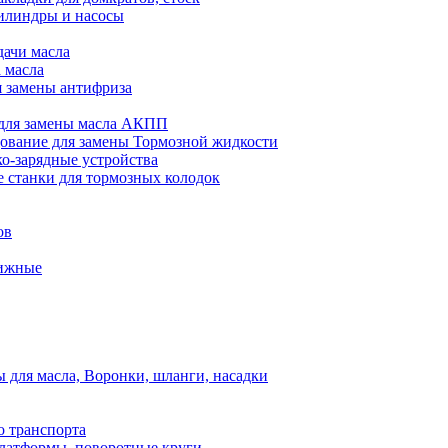
илиндры и насосы
дачи масла
 масла
я замены антифриза
для замены масла АКПП
ование для замены Тормозной жидкости
ко-зарядные устройства
 станки для тормозных колодок
ов
вижные
для масла, Воронки, шланги, насадки
о транспорта
атформы, поворотные круги