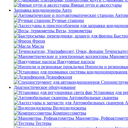
Ямные пути и аксессуары
Заправка кондиционера Авто
Автом
Ручные станции
Весы, термометры
Быстро
Фреон
Масла
Течеискател
Манометр
Вакуумные насосы
Ниппели и резиновы
Дезинфекция
Специнструме
Диагностическое оборудование
Установки для ре
Автомобильные сканеры
А
Видеоэндоскопы
Компрессометры
Манометры, Рефрактомет
Тестеры