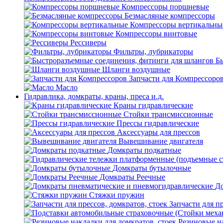
Компрессоры поршневые
Безмасляные компрессоры
Компрессоры вертикальны
Компрессоры винтовые
Рессиверы
Фильтры, лубрикаторы
Б
Шланги воздушные
Запчасти для Компрессоро
Масло
Гидравлика, домкраты, краны, преса и.д.
Краны гидравлические
Стойки трансмиссионные
Прессы гидравлические
Аксессуары для прессов
Вывешивание двигателя
Домкраты подкатные
Домкраты бутылочные
Домкраты Реечные
До
Стяжки пружин
Запчасти для пр
Резиновые на