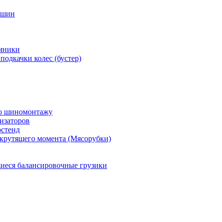
 шин
мники
подкачки колес (бустер)
по шиномонтажу
изаторов
остенд
крутящего момента (Мясорубки)
еся балансировочные грузики