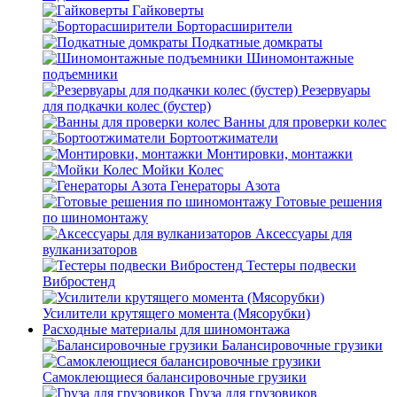
Гайковерты
Борторасширители
Подкатные домкраты
Шиномонтажные
подъемники
Резервуары
для подкачки колес (бустер)
Ванны для проверки колес
Бортоотжиматели
Монтировки, монтажки
Мойки Колес
Генераторы Азота
Готовые решения
по шиномонтажу
Аксессуары для
вулканизаторов
Тестеры подвески
Вибростенд
Усилители крутящего момента (Мясорубки)
Расходные материалы для шиномонтажа
Балансировочные грузики
Самоклеющиеся балансировочные грузики
Груза для грузовиков