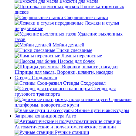
Емкости для масла
Проточка тормозных
дисков
Сверлильные станки
Лежаки и стулья
передвижные
Удаление выхлопных
газов
Мойки деталей
Тиски слесарные
Лампы переносные
Насосы для бочек
Шприцы для масла, Воронки, шланги, насадки
Стенды Сход-развал
Стенды Сход-развал
Стенды для
грузового транспорта
Сдвижные
платформы, поворотные круги
Ямные пути и аксессуары
Заправка кондиционера Авто
Автоматические и полуавтоматические станции
Ручные станции