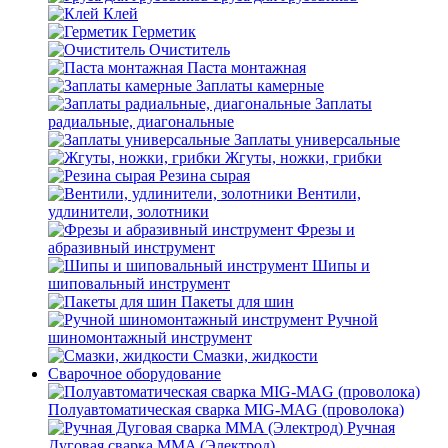
Клей
Герметик
Очиститель
Паста монтажная
Заплаты камерные
Заплаты
радиальные, диагональные
Заплаты универсальные
Жгуты, ножки, грибки
Резина сырая
Вентили,
удлинители, золотники
Фрезы и
абразивный инструмент
Шипы и
шиповальный инструмент
Пакеты для шин
Ручной
шиномонтажный инструмент
Смазки, жидкости
Сварочное оборудование
Полуавтоматическая сварка MIG-MAG (проволока)
Ручная
Дуговая сварка MMA (Электрод)