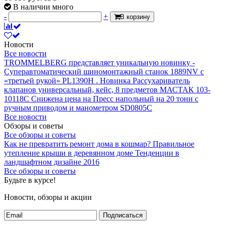
В наличии много
-
+
В корзину
Новости
Все новости
TROMMELBERG представляет уникальную новинку -
Суперавтоматический шиномонтажный станок 1889NV с
«третьей рукой» PL1390H .
Новинка Рассухариватель
клапанов универсальный, кейс, 8 предметов МАСТАК 103-
10118C
Снижена цена на Пресс напольный на 20 тонн с
ручным приводом и манометром SD0805C
Все новости
Обзоры и советы
Все обзоры и советы
Как не превратить ремонт дома в кошмар?
Правильное
утепление крыши в деревянном доме
Тенденции в
ландшафтном дизайне 2016
Все обзоры и советы
Будьте в курсе!
Новости, обзоры и акции
Подписаться