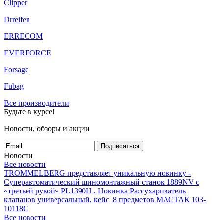
Clipper
Drreifen
ERRECOM
EVERFORCE
Forsage
Fubag
Все производители
Будьте в курсе!
Новости, обзоры и акции
Подписаться
Новости
Все новости
TROMMELBERG представляет уникальную новинку -
Суперавтоматический шиномонтажный станок 1889NV с
«третьей рукой» PL1390H .
Новинка Рассухариватель
клапанов универсальный, кейс, 8 предметов МАСТАК 103-
10118C
Все новости