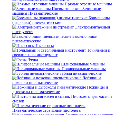
Прямые отрезные машины
Зачистные
машины Пневматические
Бормашины
(шарошки) пневматические
Электромонтажный
инструмент
Заклепочники
пневматические
Пылесосы
Точильный и
сверлильный инструмент
Фены
Шлифовальные машины
Полировальные машины
Зубила пневматические
Лобзики и
ножовки пневматические
Ножницы и
дыроколы пневматические
Пистолеты для масел и
смазок
Пневматические сервисные пистолеты
Аксессуары для пылесосов