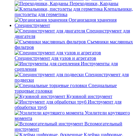
Переходники, Карданы
Клепальники,
пистолеты для герметика
Организация хранения
Специнструмент
Специнструмент для
двигателя
Съемники маслянных
фильтров
Специнструмент для узлов и агрегатов
Инструменты для
сцепления
Специнструмент для
подвески
Специальные
торцевые головки
Кузовной инструмент
Инструмент для
обработки труб
Усилители крутящего
момента
Вспомогательный
инструмент
Клейма цифровые,