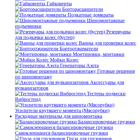
Гайковерты
Борторасширители
Подкатные домкраты
Шиномонтажные
подъемники
Резервуары
для подкачки колес (бустер)
Ванны для проверки колес
Бортоотжиматели
Монтировки, монтажки
Мойки Колес
Генераторы Азота
Готовые решения
по шиномонтажу
Аксессуары для
вулканизаторов
Тестеры подвески
Вибростенд
Усилители крутящего момента (Мясорубки)
Расходные материалы для шиномонтажа
Балансировочные грузики
Самоклеющиеся балансировочные грузики
Груза для грузовиков