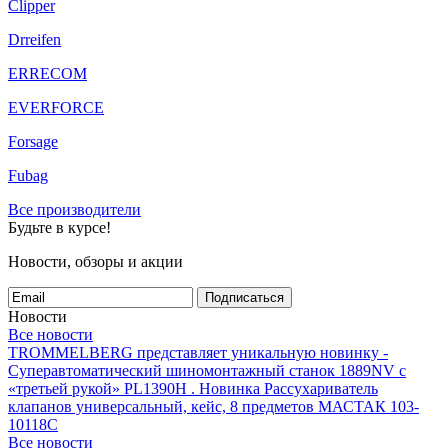
Clipper
Drreifen
ERRECOM
EVERFORCE
Forsage
Fubag
Все производители
Будьте в курсе!
Новости, обзоры и акции
Подписаться
Новости
Все новости
TROMMELBERG представляет уникальную новинку -
Суперавтоматический шиномонтажный станок 1889NV с
«третьей рукой» PL1390H .
Новинка Рассухариватель
клапанов универсальный, кейс, 8 предметов МАСТАК 103-
10118C
Все новости