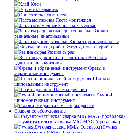
Клей
Герметик
Очиститель
Паста монтажная
Заплаты камерные
Заплаты
радиальные, диагональные
Заплаты универсальные
Жгуты, ножки, грибки
Резина сырая
Вентили,
удлинители, золотники
Фрезы и
абразивный инструмент
Шипы и
шиповальный инструмент
Пакеты для шин
Ручной
шиномонтажный инструмент
Смазки, жидкости
Сварочное оборудование
Полуавтоматическая сварка MIG-MAG (проволока)
Ручная
Дуговая сварка MMA (Электрод)