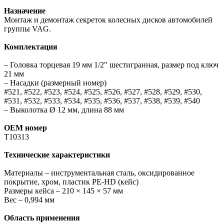
Назначение
Монтаж и демонтаж секреток колесных дисков автомобилей
группы VAG.
Комплектация
– Головка торцевая 19 мм 1/2" шестигранная, размер под ключ
21 мм
– Насадки (размерный номер)
#521, #522, #523, #524, #525, #526, #527, #528, #529, #530,
#531, #532, #533, #534, #535, #536, #537, #538, #539, #540
– Выколотка Ø 12 мм, длина 88 мм
ОЕМ номер
T10313
Технические характеристики
Материалы – инструментальная сталь, оксидированное
покрытие, хром, пластик PE-HD (кейс)
Размеры кейса – 210 × 145 × 57 мм
Вес – 0,994 мм
Область применения