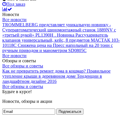
Под заказ
Новости
Все новости
TROMMELBERG представляет уникальную новинку -
Суперавтоматический шиномонтажный станок 1889NV с
«третьей рукой» PL1390H .
Новинка Рассухариватель
клапанов универсальный, кейс, 8 предметов МАСТАК 103-
10118C
Снижена цена на Пресс напольный на 20 тонн с
ручным приводом и манометром SD0805C
Все новости
Обзоры и советы
Все обзоры и советы
Как не превратить ремонт дома в кошмар?
Правильное
утепление крыши в деревянном доме
Тенденции в
ландшафтном дизайне 2016
Все обзоры и советы
Будьте в курсе!
Новости, обзоры и акции
Подписаться