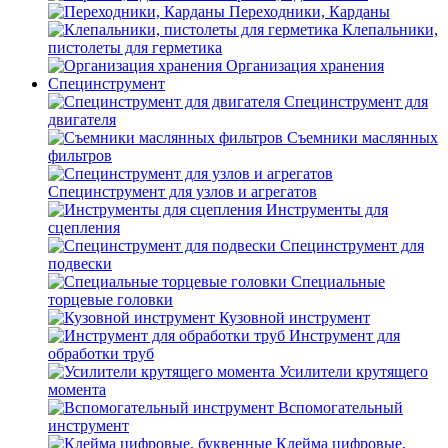
Переходники, Карданы
Клепальники,
пистолеты для герметика
Организация хранения
Специнструмент
Специнструмент для
двигателя
Съемники маслянных
фильтров
Специнструмент для узлов и агрегатов
Инструменты для
сцепления
Специнструмент для
подвески
Специальные
торцевые головки
Кузовной инструмент
Инструмент для
обработки труб
Усилители крутящего
момента
Вспомогательный
инструмент
Клейма цифровые,