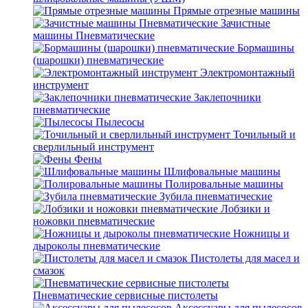
Прямые отрезные машины
Зачистные
машины Пневматические
Бормашины
(шарошки) пневматические
Электромонтажный
инструмент
Заклепочники
пневматические
Пылесосы
Точильный и
сверлильный инструмент
Фены
Шлифовальные машины
Полировальные машины
Зубила пневматические
Лобзики и
ножовки пневматические
Ножницы и
дыроколы пневматические
Пистолеты для масел и
смазок
Пневматические сервисные пистолеты
Аксессуары для пылесосов