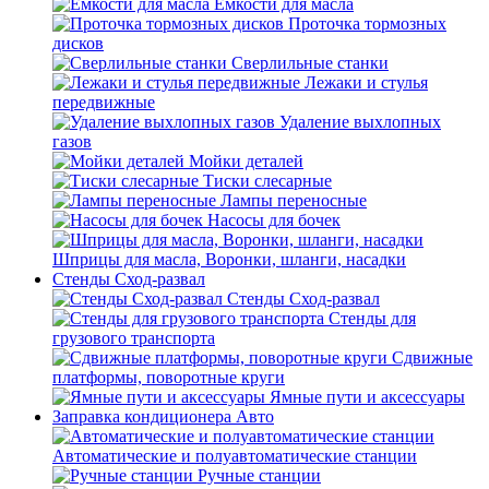
Емкости для масла
Проточка тормозных
дисков
Сверлильные станки
Лежаки и стулья
передвижные
Удаление выхлопных
газов
Мойки деталей
Тиски слесарные
Лампы переносные
Насосы для бочек
Шприцы для масла, Воронки, шланги, насадки
Стенды Сход-развал
Стенды Сход-развал
Стенды для
грузового транспорта
Сдвижные
платформы, поворотные круги
Ямные пути и аксессуары
Заправка кондиционера Авто
Автоматические и полуавтоматические станции
Ручные станции