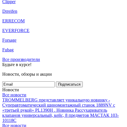
Clipper
Drreifen
ERRECOM
EVERFORCE
Forsage
Fubag
Все производители
Будьте в курсе!
Новости, обзоры и акции
Подписаться
Новости
Все новости
TROMMELBERG представляет уникальную новинку -
Суперавтоматический шиномонтажный станок 1889NV с
«третьей рукой» PL1390H .
Новинка Рассухариватель
клапанов универсальный, кейс, 8 предметов МАСТАК 103-
10118C
Все новости