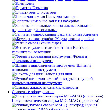
Клей
Герметик
Очиститель
Паста монтажная
Заплаты камерные
Заплаты
радиальные, диагональные
Заплаты универсальные
Жгуты, ножки, грибки
Резина сырая
Вентили,
удлинители, золотники
Фрезы и
абразивный инструмент
Шипы и
шиповальный инструмент
Пакеты для шин
Ручной
шиномонтажный инструмент
Смазки, жидкости
Сварочное оборудование
Полуавтоматическая сварка MIG-MAG (проволока)
Ручная
Дуговая сварка MMA (Электрод)