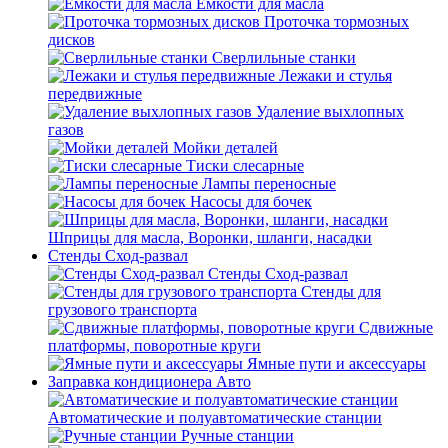
Емкости для масла
Проточка тормозных
дисков
Сверлильные станки
Лежаки и стулья
передвижные
Удаление выхлопных
газов
Мойки деталей
Тиски слесарные
Лампы переносные
Насосы для бочек
Шприцы для масла, Воронки, шланги, насадки
Стенды Сход-развал
Стенды Сход-развал
Стенды для
грузового транспорта
Сдвижные
платформы, поворотные круги
Ямные пути и аксессуары
Заправка кондиционера Авто
Автоматические и полуавтоматические станции
Ручные станции