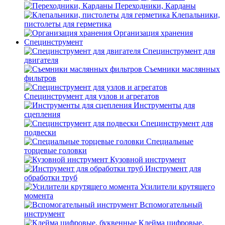
Переходники, Карданы
Клепальники,
пистолеты для герметика
Организация хранения
Специнструмент
Специнструмент для
двигателя
Съемники маслянных
фильтров
Специнструмент для узлов и агрегатов
Инструменты для
сцепления
Специнструмент для
подвески
Специальные
торцевые головки
Кузовной инструмент
Инструмент для
обработки труб
Усилители крутящего
момента
Вспомогательный
инструмент
Клейма цифровые,