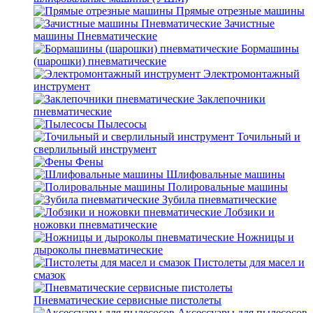
Прямые отрезные машины
Зачистные
машины Пневматические
Бормашины
(шарошки) пневматические
Электромонтажный
инструмент
Заклепочники
пневматические
Пылесосы
Точильный и
сверлильный инструмент
Фены
Шлифовальные машины
Полировальные машины
Зубила пневматические
Лобзики и
ножовки пневматические
Ножницы и
дыроколы пневматические
Пистолеты для масел и
смазок
Пневматические сервисные пистолеты
Аксессуары для пылесосов