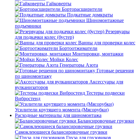
Гайковерты
Борторасширители
Подкатные домкраты
Шиномонтажные
подъемники
Резервуары
для подкачки колес (бустер)
Ванны для проверки колес
Бортоотжиматели
Монтировки, монтажки
Мойки Колес
Генераторы Азота
Готовые решения
по шиномонтажу
Аксессуары для
вулканизаторов
Тестеры подвески
Вибростенд
Усилители крутящего момента (Мясорубки)
Расходные материалы для шиномонтажа
Балансировочные грузики
Самоклеющиеся балансировочные грузики
Груза для грузовиков