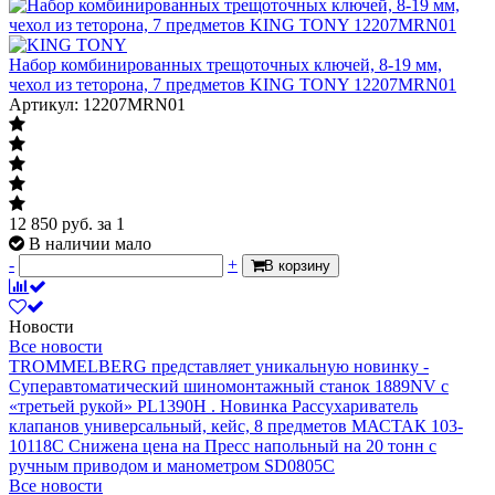
Набор комбинированных трещоточных ключей, 8-19 мм,
чехол из теторона, 7 предметов KING TONY 12207MRN01
Артикул: 12207MRN01
12 850
руб.
за 1
В наличии мало
-
+
В корзину
Новости
Все новости
TROMMELBERG представляет уникальную новинку -
Суперавтоматический шиномонтажный станок 1889NV с
«третьей рукой» PL1390H .
Новинка Рассухариватель
клапанов универсальный, кейс, 8 предметов МАСТАК 103-
10118C
Снижена цена на Пресс напольный на 20 тонн с
ручным приводом и манометром SD0805C
Все новости