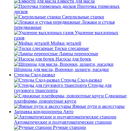
Емкости для масла
Проточка тормозных
дисков
Сверлильные станки
Лежаки и стулья
передвижные
Удаление выхлопных
газов
Мойки деталей
Тиски слесарные
Лампы переносные
Насосы для бочек
Шприцы для масла, Воронки, шланги, насадки
Стенды Сход-развал
Стенды Сход-развал
Стенды для
грузового транспорта
Сдвижные
платформы, поворотные круги
Ямные пути и аксессуары
Заправка кондиционера Авто
Автоматические и полуавтоматические станции
Ручные станции