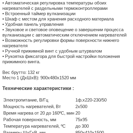
• Автоматическая регулировка температуры обоих
нагревателей с раздельными термоконтроллерами
• Встроенный таймер вулканизации
• Шкаф с местом для хранения расходного материала
• Удобная панель управления
• Звуковое и световое оповещение о завершении процесса
вулканизации с автоматическим отключением нагревателей
• Возможность регулировки формы поверхности нижнего
нагревателя
• Ручной прижимной винт с удобным штурвалом
• Рукоятка фиксатора для быстрой настройки положения
прижимного винта.
Вес брутто: 132 кг
Место 1 (ДхШхВ): 900х480х1520 мм
Технические характеристики :
Электропитание, В/Гц
1ф.х220-230/50
Мощность нагревателей, Вт
2х500
Время нагрева от 20 до 160ºС, мин
20
Рабочая поверхность, мм
75х95
Температура нагревателей, ºC
до 300
Размеры ШхГхВ, мм
850х410х1500