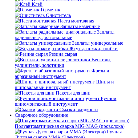
Клей
Герметик
Очиститель
Паста монтажная
Заплаты камерные
Заплаты
радиальные, диагональные
Заплаты универсальные
Жгуты, ножки, грибки
Резина сырая
Вентили,
удлинители, золотники
Фрезы и
абразивный инструмент
Шипы и
шиповальный инструмент
Пакеты для шин
Ручной
шиномонтажный инструмент
Смазки, жидкости
Сварочное оборудование
Полуавтоматическая сварка MIG-MAG (проволока)
Ручная
Дуговая сварка MMA (Электрод)