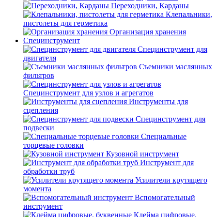
Переходники, Карданы
Клепальники,
пистолеты для герметика
Организация хранения
Специнструмент
Специнструмент для
двигателя
Съемники маслянных
фильтров
Специнструмент для узлов и агрегатов
Инструменты для
сцепления
Специнструмент для
подвески
Специальные
торцевые головки
Кузовной инструмент
Инструмент для
обработки труб
Усилители крутящего
момента
Вспомогательный
инструмент
Клейма цифровые,