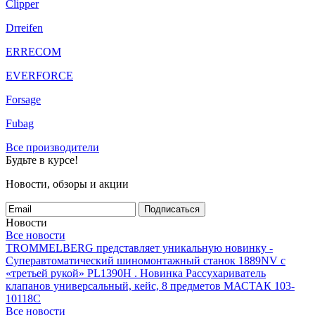
Clipper
Drreifen
ERRECOM
EVERFORCE
Forsage
Fubag
Все производители
Будьте в курсе!
Новости, обзоры и акции
Подписаться
Новости
Все новости
TROMMELBERG представляет уникальную новинку -
Суперавтоматический шиномонтажный станок 1889NV с
«третьей рукой» PL1390H .
Новинка Рассухариватель
клапанов универсальный, кейс, 8 предметов МАСТАК 103-
10118C
Все новости