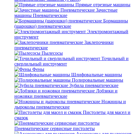
Прямые отрезные машины
Зачистные
машины Пневматические
Бормашины
(шарошки) пневматические
Электромонтажный
инструмент
Заклепочники
пневматические
Пылесосы
Точильный и
сверлильный инструмент
Фены
Шлифовальные машины
Полировальные машины
Зубила пневматические
Лобзики и
ножовки пневматические
Ножницы и
дыроколы пневматические
Пистолеты для масел и
смазок
Пневматические сервисные пистолеты
Аксессуары для пылесосов