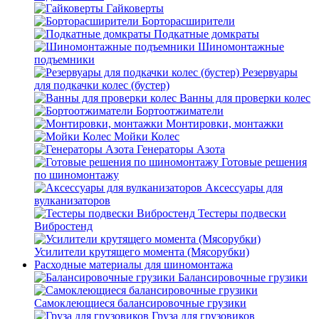
Гайковерты
Борторасширители
Подкатные домкраты
Шиномонтажные
подъемники
Резервуары
для подкачки колес (бустер)
Ванны для проверки колес
Бортоотжиматели
Монтировки, монтажки
Мойки Колес
Генераторы Азота
Готовые решения
по шиномонтажу
Аксессуары для
вулканизаторов
Тестеры подвески
Вибростенд
Усилители крутящего момента (Мясорубки)
Расходные материалы для шиномонтажа
Балансировочные грузики
Самоклеющиеся балансировочные грузики
Груза для грузовиков