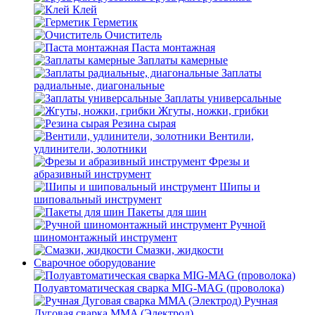
Клей
Герметик
Очиститель
Паста монтажная
Заплаты камерные
Заплаты
радиальные, диагональные
Заплаты универсальные
Жгуты, ножки, грибки
Резина сырая
Вентили,
удлинители, золотники
Фрезы и
абразивный инструмент
Шипы и
шиповальный инструмент
Пакеты для шин
Ручной
шиномонтажный инструмент
Смазки, жидкости
Сварочное оборудование
Полуавтоматическая сварка MIG-MAG (проволока)
Ручная
Дуговая сварка MMA (Электрод)