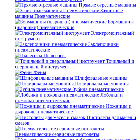
Прямые отрезные машины
Зачистные
машины Пневматические
Бормашины
(шарошки) пневматические
Электромонтажный
инструмент
Заклепочники
пневматические
Пылесосы
Точильный и
сверлильный инструмент
Фены
Шлифовальные машины
Полировальные машины
Зубила пневматические
Лобзики и
ножовки пневматические
Ножницы и
дыроколы пневматические
Пистолеты для масел и
смазок
Пневматические сервисные пистолеты
Аксессуары для пылесосов