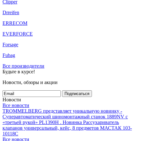
Clipper
Drreifen
ERRECOM
EVERFORCE
Forsage
Fubag
Все производители
Будьте в курсе!
Новости, обзоры и акции
Подписаться
Новости
Все новости
TROMMELBERG представляет уникальную новинку -
Суперавтоматический шиномонтажный станок 1889NV с
«третьей рукой» PL1390H .
Новинка Рассухариватель
клапанов универсальный, кейс, 8 предметов МАСТАК 103-
10118C
Все новости