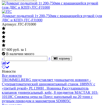
Домкрат подкатной 1т 200-750мм с вращающейся ручкой (для
ДВС и КПП) JTC-FJ1000
Артикул: JTC-FJ1000
87 600
руб.
за 1
В наличии много
-
+
В корзину
Новости
Все новости
TROMMELBERG представляет уникальную новинку -
Суперавтоматический шиномонтажный станок 1889NV с
«третьей рукой» PL1390H .
Новинка Рассухариватель
клапанов универсальный, кейс, 8 предметов МАСТАК 103-
10118C
Снижена цена на Пресс напольный на 20 тонн с
ручным приводом и манометром SD0805C