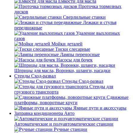
Емкости для масла
Проточка тормозных
дисков
Сверлильные станки
Лежаки и стулья
передвижные
Удаление выхлопных
газов
Мойки деталей
Тиски слесарные
Лампы переносные
Насосы для бочек
Шприцы для масла, Воронки, шланги, насадки
Стенды Сход-развал
Стенды Сход-развал
Стенды для
грузового транспорта
Сдвижные
платформы, поворотные круги
Ямные пути и аксессуары
Заправка кондиционера Авто
Автоматические и полуавтоматические станции
Ручные станции