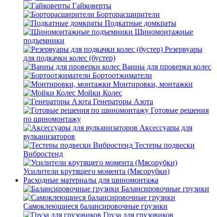
Гайковерты
Борторасширители
Подкатные домкраты
Шиномонтажные
подъемники
Резервуары
для подкачки колес (бустер)
Ванны для проверки колес
Бортоотжиматели
Монтировки, монтажки
Мойки Колес
Генераторы Азота
Готовые решения
по шиномонтажу
Аксессуары для
вулканизаторов
Тестеры подвески
Вибростенд
Усилители крутящего момента (Мясорубки)
Расходные материалы для шиномонтажа
Балансировочные грузики
Самоклеющиеся балансировочные грузики
Груза для грузовиков