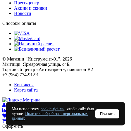
Пресс-центр
Акции и скидки
Новости
Способы оплаты
© Магазин "Инструмент-91", 2026
Мытищи, Ярмарочная улица, с4Б,
Торговый центр «Автомаркет», павильон В2
+7 (964) 774-91-91
Контакты
Карта сайта
Войти
Мы используем
cookie-файлы
, чтобы сайт был
Сравнение
0
лучше.
Политика обработки персональных
Принять
Отложенные
0
данных
Моя корзина
0
0
руб.
Оформить