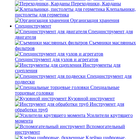
Переходники, Карданы
Клепальники,
пистолеты для герметика
Организация хранения
Специнструмент
Специнструмент для
двигателя
Съемники маслянных
фильтров
Специнструмент для узлов и агрегатов
Инструменты для
сцепления
Специнструмент для
подвески
Специальные
торцевые головки
Кузовной инструмент
Инструмент для
обработки труб
Усилители крутящего
момента
Вспомогательный
инструмент
Клейма цифровые,