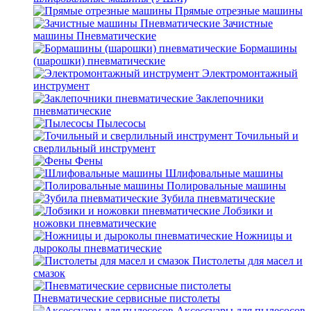
Прямые отрезные машины
Зачистные
машины Пневматические
Бормашины
(шарошки) пневматические
Электромонтажный
инструмент
Заклепочники
пневматические
Пылесосы
Точильный и
сверлильный инструмент
Фены
Шлифовальные машины
Полировальные машины
Зубила пневматические
Лобзики и
ножовки пневматические
Ножницы и
дыроколы пневматические
Пистолеты для масел и
смазок
Пневматические сервисные пистолеты
Аксессуары для пылесосов