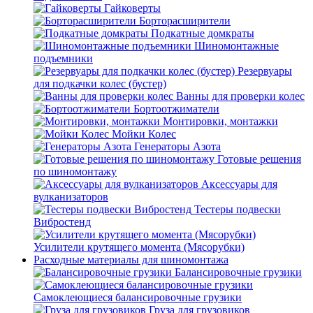
Гайковерты
Борторасширители
Подкатные домкраты
Шиномонтажные
подъемники
Резервуары
для подкачки колес (бустер)
Ванны для проверки колес
Бортоотжиматели
Монтировки, монтажки
Мойки Колес
Генераторы Азота
Готовые решения
по шиномонтажу
Аксессуары для
вулканизаторов
Тестеры подвески
Вибростенд
Усилители крутящего момента (Мясорубки)
Расходные материалы для шиномонтажа
Балансировочные грузики
Самоклеющиеся балансировочные грузики
Груза для грузовиков