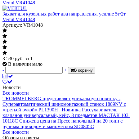
Захват для кузовных работ два направления, усилие 5т/2т
Vertul VR41048
Артикул: VR41048
3 530
руб.
за 1
В наличии мало
-
+
В корзину
Новости
Все новости
TROMMELBERG представляет уникальную новинку -
Суперавтоматический шиномонтажный станок 1889NV с
«третьей рукой» PL1390H .
Новинка Рассухариватель
клапанов универсальный, кейс, 8 предметов МАСТАК 103-
10118C
Снижена цена на Пресс напольный на 20 тонн с
ручным приводом и манометром SD0805C
Все новости
Обзоры и советы