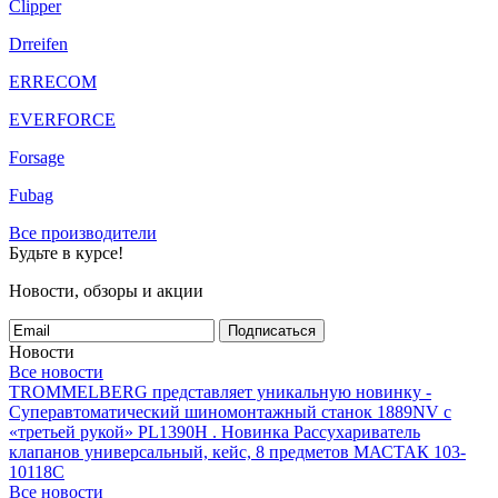
Clipper
Drreifen
ERRECOM
EVERFORCE
Forsage
Fubag
Все производители
Будьте в курсе!
Новости, обзоры и акции
Подписаться
Новости
Все новости
TROMMELBERG представляет уникальную новинку -
Суперавтоматический шиномонтажный станок 1889NV с
«третьей рукой» PL1390H .
Новинка Рассухариватель
клапанов универсальный, кейс, 8 предметов МАСТАК 103-
10118C
Все новости