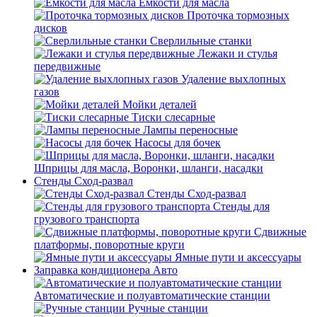
Емкости для масла
Проточка тормозных
дисков
Сверлильные станки
Лежаки и стулья
передвижные
Удаление выхлопных
газов
Мойки деталей
Тиски слесарные
Лампы переносные
Насосы для бочек
Шприцы для масла, Воронки, шланги, насадки
Стенды Сход-развал
Стенды Сход-развал
Стенды для
грузового транспорта
Сдвижные
платформы, поворотные круги
Ямные пути и аксессуары
Заправка кондиционера Авто
Автоматические и полуавтоматические станции
Ручные станции