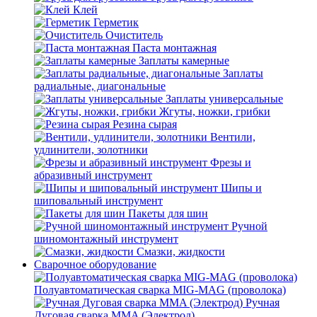
Клей
Герметик
Очиститель
Паста монтажная
Заплаты камерные
Заплаты
радиальные, диагональные
Заплаты универсальные
Жгуты, ножки, грибки
Резина сырая
Вентили,
удлинители, золотники
Фрезы и
абразивный инструмент
Шипы и
шиповальный инструмент
Пакеты для шин
Ручной
шиномонтажный инструмент
Смазки, жидкости
Сварочное оборудование
Полуавтоматическая сварка MIG-MAG (проволока)
Ручная
Дуговая сварка MMA (Электрод)