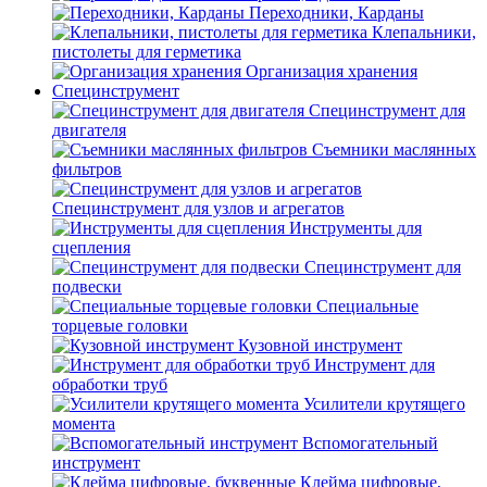
Переходники, Карданы
Клепальники,
пистолеты для герметика
Организация хранения
Специнструмент
Специнструмент для
двигателя
Съемники маслянных
фильтров
Специнструмент для узлов и агрегатов
Инструменты для
сцепления
Специнструмент для
подвески
Специальные
торцевые головки
Кузовной инструмент
Инструмент для
обработки труб
Усилители крутящего
момента
Вспомогательный
инструмент
Клейма цифровые,