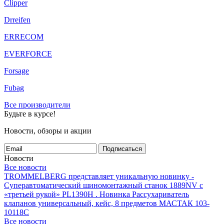
Clipper
Drreifen
ERRECOM
EVERFORCE
Forsage
Fubag
Все производители
Будьте в курсе!
Новости, обзоры и акции
Подписаться
Новости
Все новости
TROMMELBERG представляет уникальную новинку -
Суперавтоматический шиномонтажный станок 1889NV с
«третьей рукой» PL1390H .
Новинка Рассухариватель
клапанов универсальный, кейс, 8 предметов МАСТАК 103-
10118C
Все новости