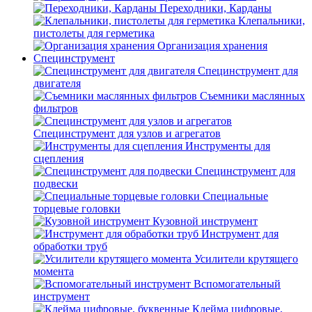
Переходники, Карданы
Клепальники,
пистолеты для герметика
Организация хранения
Специнструмент
Специнструмент для
двигателя
Съемники маслянных
фильтров
Специнструмент для узлов и агрегатов
Инструменты для
сцепления
Специнструмент для
подвески
Специальные
торцевые головки
Кузовной инструмент
Инструмент для
обработки труб
Усилители крутящего
момента
Вспомогательный
инструмент
Клейма цифровые,