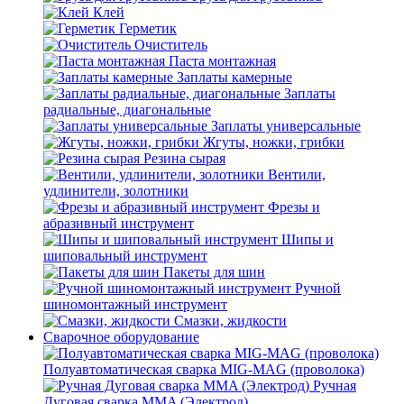
Клей
Герметик
Очиститель
Паста монтажная
Заплаты камерные
Заплаты
радиальные, диагональные
Заплаты универсальные
Жгуты, ножки, грибки
Резина сырая
Вентили,
удлинители, золотники
Фрезы и
абразивный инструмент
Шипы и
шиповальный инструмент
Пакеты для шин
Ручной
шиномонтажный инструмент
Смазки, жидкости
Сварочное оборудование
Полуавтоматическая сварка MIG-MAG (проволока)
Ручная
Дуговая сварка MMA (Электрод)