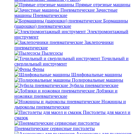
Прямые отрезные машины
Зачистные
машины Пневматические
Бормашины
(шарошки) пневматические
Электромонтажный
инструмент
Заклепочники
пневматические
Пылесосы
Точильный и
сверлильный инструмент
Фены
Шлифовальные машины
Полировальные машины
Зубила пневматические
Лобзики и
ножовки пневматические
Ножницы и
дыроколы пневматические
Пистолеты для масел и
смазок
Пневматические сервисные пистолеты
Аксессуары для пылесосов