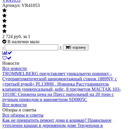
VR41053
Артикул: VR41053
2 724
руб.
за 1
В наличии мало
-
+
В корзину
Новости
Все новости
TROMMELBERG представляет уникальную новинку -
Суперавтоматический шиномонтажный станок 1889NV с
«третьей рукой» PL1390H .
Новинка Рассухариватель
клапанов универсальный, кейс, 8 предметов МАСТАК 103-
10118C
Снижена цена на Пресс напольный на 20 тонн с
ручным приводом и манометром SD0805C
Все новости
Обзоры и советы
Все обзоры и советы
Как не превратить ремонт дома в кошмар?
Правильное
утепление крыши в деревянном доме
Тенденции в