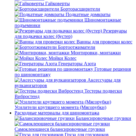
Гайковерты
Борторасширители
Подкатные домкраты
Шиномонтажные
подъемники
Резервуары
для подкачки колес (бустер)
Ванны для проверки колес
Бортоотжиматели
Монтировки, монтажки
Мойки Колес
Генераторы Азота
Готовые решения
по шиномонтажу
Аксессуары для
вулканизаторов
Тестеры подвески
Вибростенд
Усилители крутящего момента (Мясорубки)
Расходные материалы для шиномонтажа
Балансировочные грузики
Самоклеющиеся балансировочные грузики
Груза для грузовиков