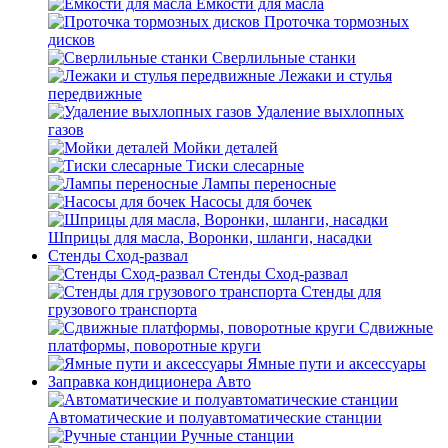
Емкости для масла
Проточка тормозных
дисков
Сверлильные станки
Лежаки и стулья
передвижные
Удаление выхлопных
газов
Мойки деталей
Тиски слесарные
Лампы переносные
Насосы для бочек
Шприцы для масла, Воронки, шланги, насадки
Стенды Сход-развал
Стенды Сход-развал
Стенды для
грузового транспорта
Сдвижные
платформы, поворотные круги
Ямные пути и аксессуары
Заправка кондиционера Авто
Автоматические и полуавтоматические станции
Ручные станции