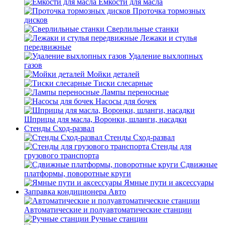
Емкости для масла
Проточка тормозных
дисков
Сверлильные станки
Лежаки и стулья
передвижные
Удаление выхлопных
газов
Мойки деталей
Тиски слесарные
Лампы переносные
Насосы для бочек
Шприцы для масла, Воронки, шланги, насадки
Стенды Сход-развал
Стенды Сход-развал
Стенды для
грузового транспорта
Сдвижные
платформы, поворотные круги
Ямные пути и аксессуары
Заправка кондиционера Авто
Автоматические и полуавтоматические станции
Ручные станции