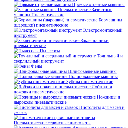
Прямые отрезные машины
Зачистные
машины Пневматические
Бормашины
(шарошки) пневматические
Электромонтажный
инструмент
Заклепочники
пневматические
Пылесосы
Точильный и
сверлильный инструмент
Фены
Шлифовальные машины
Полировальные машины
Зубила пневматические
Лобзики и
ножовки пневматические
Ножницы и
дыроколы пневматические
Пистолеты для масел и
смазок
Пневматические сервисные пистолеты
Аксессуары для пылесосов