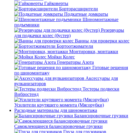
Гайковерты
Борторасширители
Подкатные домкраты
Шиномонтажные
подъемники
Резервуары
для подкачки колес (бустер)
Ванны для проверки колес
Бортоотжиматели
Монтировки, монтажки
Мойки Колес
Генераторы Азота
Готовые решения
по шиномонтажу
Аксессуары для
вулканизаторов
Тестеры подвески
Вибростенд
Усилители крутящего момента (Мясорубки)
Расходные материалы для шиномонтажа
Балансировочные грузики
Самоклеющиеся балансировочные грузики
Груза для грузовиков