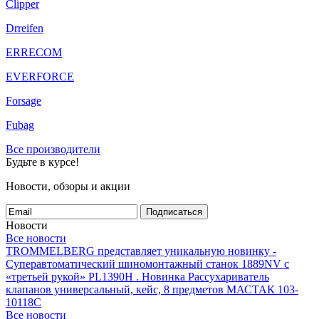
Clipper
Drreifen
ERRECOM
EVERFORCE
Forsage
Fubag
Все производители
Будьте в курсе!
Новости, обзоры и акции
Подписаться
Новости
Все новости
TROMMELBERG представляет уникальную новинку -
Суперавтоматический шиномонтажный станок 1889NV с
«третьей рукой» PL1390H .
Новинка Рассухариватель
клапанов универсальный, кейс, 8 предметов МАСТАК 103-
10118C
Все новости