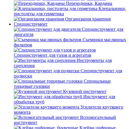
Переходники, Карданы
Клепальники,
пистолеты для герметика
Организация хранения
Специнструмент
Специнструмент для
двигателя
Съемники маслянных
фильтров
Специнструмент для узлов и агрегатов
Инструменты для
сцепления
Специнструмент для
подвески
Специальные
торцевые головки
Кузовной инструмент
Инструмент для
обработки труб
Усилители крутящего
момента
Вспомогательный
инструмент
Клейма цифровые,