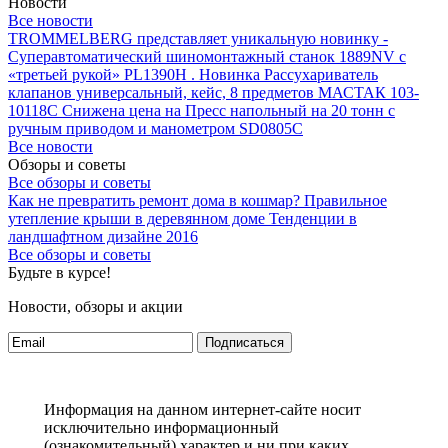
Новости
Все новости
TROMMELBERG представляет уникальную новинку -
Суперавтоматический шиномонтажный станок 1889NV с
«третьей рукой» PL1390H .
Новинка Рассухариватель
клапанов универсальный, кейс, 8 предметов МАСТАК 103-
10118C
Снижена цена на Пресс напольный на 20 тонн с
ручным приводом и манометром SD0805C
Все новости
Обзоры и советы
Все обзоры и советы
Как не превратить ремонт дома в кошмар?
Правильное
утепление крыши в деревянном доме
Тенденции в
ландшафтном дизайне 2016
Все обзоры и советы
Будьте в курсе!
Новости, обзоры и акции
Подписаться
Информация на данном интернет-сайте носит
исключительно информационный
(ознакомительный) характер и ни при каких