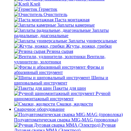
Клей
Герметик
Очиститель
Паста монтажная
Заплаты камерные
Заплаты
радиальные, диагональные
Заплаты универсальные
Жгуты, ножки, грибки
Резина сырая
Вентили,
удлинители, золотники
Фрезы и
абразивный инструмент
Шипы и
шиповальный инструмент
Пакеты для шин
Ручной
шиномонтажный инструмент
Смазки, жидкости
Сварочное оборудование
Полуавтоматическая сварка MIG-MAG (проволока)
Ручная
Дуговая сварка MMA (Электрод)