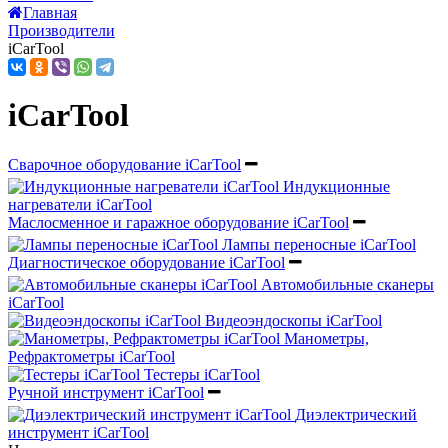
Главная
Производители
iCarTool
iCarTool
Сварочное оборудование iCarTool
Индукционные
нагреватели iCarTool
Маслосменное и гаражное оборудование iCarTool
Лампы переносные iCarTool
Диагностическое оборудование iCarTool
Автомобильные сканеры
iCarTool
Видеоэндоскопы iCarTool
Манометры,
Рефрактометры iCarTool
Тестеры iCarTool
Ручной инструмент iCarTool
Диэлектрический
инструмент iCarTool