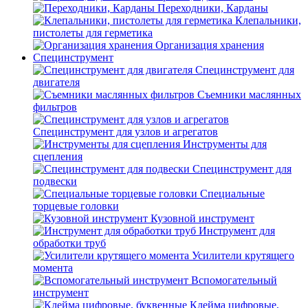
Переходники, Карданы
Клепальники,
пистолеты для герметика
Организация хранения
Специнструмент
Специнструмент для
двигателя
Съемники маслянных
фильтров
Специнструмент для узлов и агрегатов
Инструменты для
сцепления
Специнструмент для
подвески
Специальные
торцевые головки
Кузовной инструмент
Инструмент для
обработки труб
Усилители крутящего
момента
Вспомогательный
инструмент
Клейма цифровые,