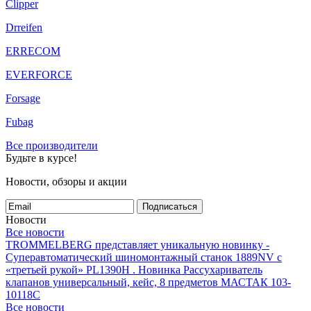
Clipper
Drreifen
ERRECOM
EVERFORCE
Forsage
Fubag
Все производители
Будьте в курсе!
Новости, обзоры и акции
Подписаться
Новости
Все новости
TROMMELBERG представляет уникальную новинку -
Суперавтоматический шиномонтажный станок 1889NV с
«третьей рукой» PL1390H .
Новинка Рассухариватель
клапанов универсальный, кейс, 8 предметов МАСТАК 103-
10118C
Все новости