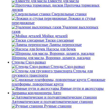
Емкости для масла
Проточка тормозных
дисков
Сверлильные станки
Лежаки и стулья
передвижные
Удаление выхлопных
газов
Мойки деталей
Тиски слесарные
Лампы переносные
Насосы для бочек
Шприцы для масла, Воронки, шланги, насадки
Стенды Сход-развал
Стенды Сход-развал
Стенды для
грузового транспорта
Сдвижные
платформы, поворотные круги
Ямные пути и аксессуары
Заправка кондиционера Авто
Автоматические и полуавтоматические станции
Ручные станции