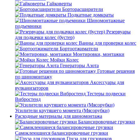
Гайковерты
Борторасширители
Подкатные домкраты
Шиномонтажные
подъемники
Резервуары
для подкачки колес (бустер)
Ванны для проверки колес
Бортоотжиматели
Монтировки, монтажки
Мойки Колес
Генераторы Азота
Готовые решения
по шиномонтажу
Аксессуары для
вулканизаторов
Тестеры подвески
Вибростенд
Усилители крутящего момента (Мясорубки)
Расходные материалы для шиномонтажа
Балансировочные грузики
Самоклеющиеся балансировочные грузики
Груза для грузовиков