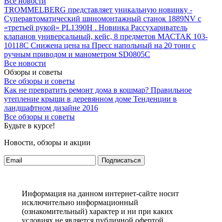
Все новости
TROMMELBERG представляет уникальную новинку -
Суперавтоматический шиномонтажный станок 1889NV с
«третьей рукой» PL1390H .
Новинка Рассухариватель
клапанов универсальный, кейс, 8 предметов МАСТАК 103-
10118C
Снижена цена на Пресс напольный на 20 тонн с
ручным приводом и манометром SD0805C
Все новости
Обзоры и советы
Все обзоры и советы
Как не превратить ремонт дома в кошмар?
Правильное
утепление крыши в деревянном доме
Тенденции в
ландшафтном дизайне 2016
Все обзоры и советы
Будьте в курсе!
Новости, обзоры и акции
Подписаться
Информация на данном интернет-сайте носит
исключительно информационный
(ознакомительный) характер и ни при каких
условиях не является публичной офертой,