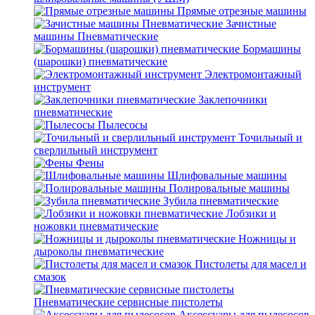
Прямые отрезные машины
Зачистные
машины Пневматические
Бормашины
(шарошки) пневматические
Электромонтажный
инструмент
Заклепочники
пневматические
Пылесосы
Точильный и
сверлильный инструмент
Фены
Шлифовальные машины
Полировальные машины
Зубила пневматические
Лобзики и
ножовки пневматические
Ножницы и
дыроколы пневматические
Пистолеты для масел и
смазок
Пневматические сервисные пистолеты
Аксессуары для пылесосов