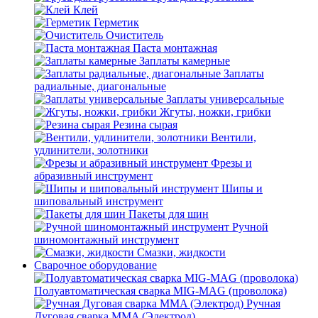
Клей
Герметик
Очиститель
Паста монтажная
Заплаты камерные
Заплаты
радиальные, диагональные
Заплаты универсальные
Жгуты, ножки, грибки
Резина сырая
Вентили,
удлинители, золотники
Фрезы и
абразивный инструмент
Шипы и
шиповальный инструмент
Пакеты для шин
Ручной
шиномонтажный инструмент
Смазки, жидкости
Сварочное оборудование
Полуавтоматическая сварка MIG-MAG (проволока)
Ручная
Дуговая сварка MMA (Электрод)