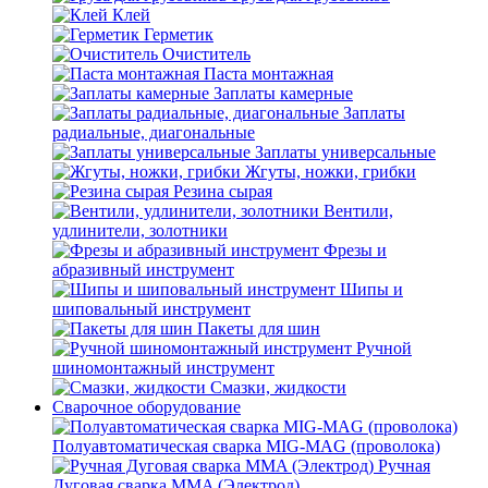
Клей
Герметик
Очиститель
Паста монтажная
Заплаты камерные
Заплаты
радиальные, диагональные
Заплаты универсальные
Жгуты, ножки, грибки
Резина сырая
Вентили,
удлинители, золотники
Фрезы и
абразивный инструмент
Шипы и
шиповальный инструмент
Пакеты для шин
Ручной
шиномонтажный инструмент
Смазки, жидкости
Сварочное оборудование
Полуавтоматическая сварка MIG-MAG (проволока)
Ручная
Дуговая сварка MMA (Электрод)