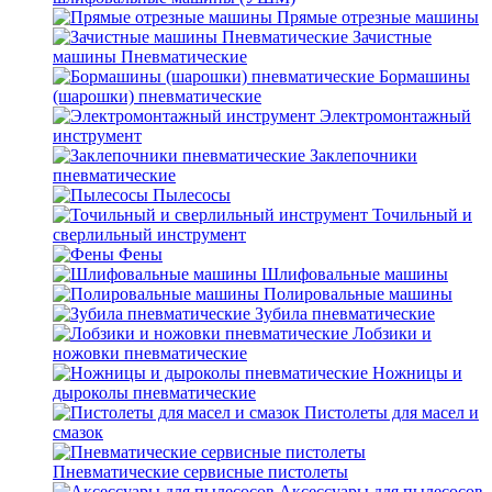
Прямые отрезные машины
Зачистные
машины Пневматические
Бормашины
(шарошки) пневматические
Электромонтажный
инструмент
Заклепочники
пневматические
Пылесосы
Точильный и
сверлильный инструмент
Фены
Шлифовальные машины
Полировальные машины
Зубила пневматические
Лобзики и
ножовки пневматические
Ножницы и
дыроколы пневматические
Пистолеты для масел и
смазок
Пневматические сервисные пистолеты
Аксессуары для пылесосов