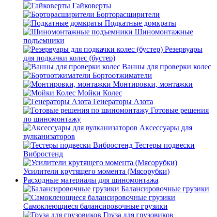
Гайковерты
Борторасширители
Подкатные домкраты
Шиномонтажные
подъемники
Резервуары
для подкачки колес (бустер)
Ванны для проверки колес
Бортоотжиматели
Монтировки, монтажки
Мойки Колес
Генераторы Азота
Готовые решения
по шиномонтажу
Аксессуары для
вулканизаторов
Тестеры подвески
Вибростенд
Усилители крутящего момента (Мясорубки)
Расходные материалы для шиномонтажа
Балансировочные грузики
Самоклеющиеся балансировочные грузики
Груза для грузовиков