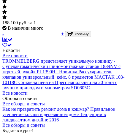
188 100
руб.
за 1
В наличии много
-
+
В корзину
Новости
Все новости
TROMMELBERG представляет уникальную новинку -
Суперавтоматический шиномонтажный станок 1889NV с
«третьей рукой» PL1390H .
Новинка Рассухариватель
клапанов универсальный, кейс, 8 предметов МАСТАК 103-
10118C
Снижена цена на Пресс напольный на 20 тонн с
ручным приводом и манометром SD0805C
Все новости
Обзоры и советы
Все обзоры и советы
Как не превратить ремонт дома в кошмар?
Правильное
утепление крыши в деревянном доме
Тенденции в
ландшафтном дизайне 2016
Все обзоры и советы
Будьте в курсе!