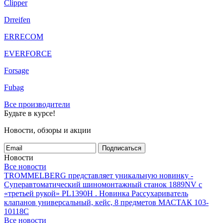
Clipper
Drreifen
ERRECOM
EVERFORCE
Forsage
Fubag
Все производители
Будьте в курсе!
Новости, обзоры и акции
Подписаться
Новости
Все новости
TROMMELBERG представляет уникальную новинку -
Суперавтоматический шиномонтажный станок 1889NV с
«третьей рукой» PL1390H .
Новинка Рассухариватель
клапанов универсальный, кейс, 8 предметов МАСТАК 103-
10118C
Все новости