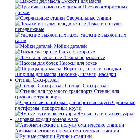
Емкости для масла
Проточка тормозных
дисков
Сверлильные станки
Лежаки и стулья
передвижные
Удаление выхлопных
газов
Мойки деталей
Тиски слесарные
Лампы переносные
Насосы для бочек
Шприцы для масла, Воронки, шланги, насадки
Стенды Сход-развал
Стенды Сход-развал
Стенды для
грузового транспорта
Сдвижные
платформы, поворотные круги
Ямные пути и аксессуары
Заправка кондиционера Авто
Автоматические и полуавтоматические станции
Ручные станции