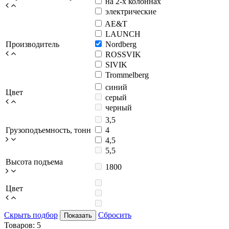
на 2-х колоннах
электрические
AE&T
LAUNCH
Производитель
Nordberg
ROSSVIK
SIVIK
Trommelberg
синий
Цвет
серый
черный
3,5
Грузоподъемность, тонн
4
4,5
5,5
Высота подъема
1800
Цвет
Скрыть подбор
Сбросить
Показать
Товаров:
5