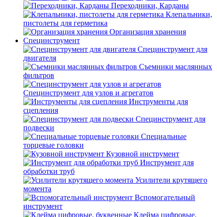
Переходники, Карданы
Клепальники,
пистолеты для герметика
Организация хранения
Специнструмент
Специнструмент для
двигателя
Съемники маслянных
фильтров
Специнструмент для узлов и агрегатов
Инструменты для
сцепления
Специнструмент для
подвески
Специальные
торцевые головки
Кузовной инструмент
Инструмент для
обработки труб
Усилители крутящего
момента
Вспомогательный
инструмент
Клейма цифровые,