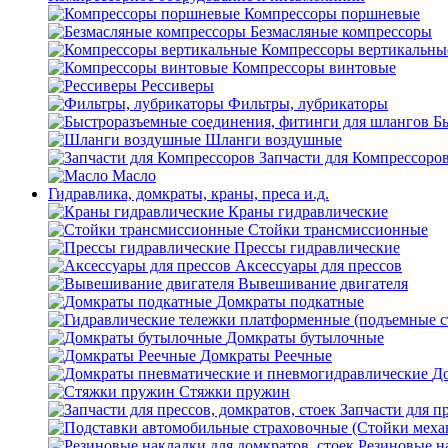
Компрессоры поршневые
Безмасляные компрессоры
Компрессоры вертикальны
Компрессоры винтовые
Рессиверы
Фильтры, лубрикаторы
Б
Шланги воздушные
Запчасти для Компрессоро
Масло
Гидравлика, домкраты, краны, преса и.д.
Краны гидравлические
Стойки трансмиссионные
Прессы гидравлические
Аксессуары для прессов
Вывешивание двигателя
Домкраты подкатные
Домкраты бутылочные
Домкраты Реечные
До
Стяжки пружин
Запчасти для пр
Резиновые на