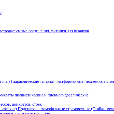
е
ыстроразъемные соединения, фитинги для шлангов
в
Гидравлические тележки платформенные (подъемные сто
мкраты пневматические и пневмогидравлические
ессов, домкратов, стоек
Подставки автомобильные страховочные (Стойки мех
кладки для домкратов, стоек