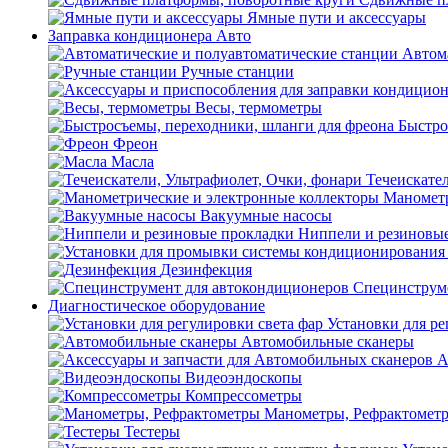
Ямные пути и аксессуары
Заправка кондиционера Авто
Автом
Ручные станции
Весы, термометры
Быстро
Фреон
Масла
Течеискател
Манометр
Вакуумные насосы
Ниппели и резиновы
Дезинфекция
Специнструме
Диагностическое оборудование
Установки для ре
Автомобильные сканеры
А
Видеоэндоскопы
Компрессометры
Манометры, Рефрактомет
Тестеры