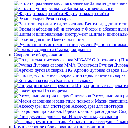
Заплаты радиальны
Заплаты универсальные
Жгуты, ножки, грибки
Резина сырая
Вентили, удлинители
Фрезы и абразивный 
Шипы и шиповальн
Пакеты для шин
Ручной шиномон
Смазки, жидкости
Сварочное оборудование
Пол
Ручная Дугова
Аргоно-дуговая сварка TIG
Споттеры, точечная сварка
Контактная сварка
Индукционные нагревате
Плазморезы
Расходные матери
Маски сварщика
Аксессуары для споттеров
Свар
Инструменты для сварки
Сварк
Компрессорное оборудование и пневмолинии