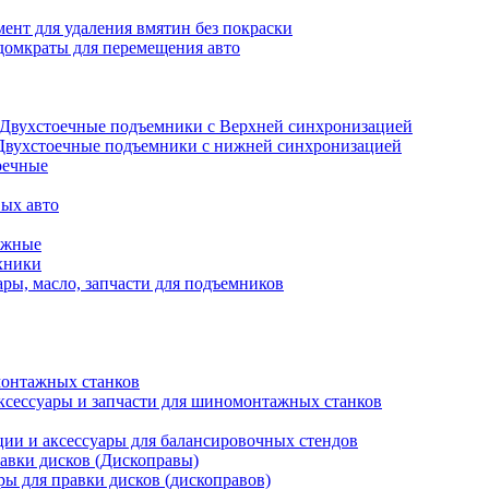
ент для удаления вмятин без покраски
домкраты для перемещения авто
Двухстоечные подъемники с Верхней синхронизацией
Двухстоечные подъемники с нижней синхронизацией
оечные
ых авто
ажные
хники
ры, масло, запчасти для подъемников
онтажных станков
ксессуары и запчасти для шиномонтажных станков
ии и аксессуары для балансировочных стендов
авки дисков (Дископравы)
ры для правки дисков (дископравов)