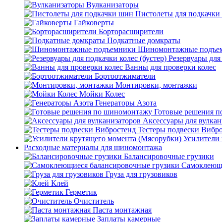
Вулканизаторы
Пистолеты для подкачки
Гайковерты
Борторасширители
Подкатные домкраты
Шиномонтажные подъе
Резервуары для 
Ванны для проверки колес
Бортоотжиматели
Монтировки, монтажки
Мойки Колес
Генераторы Азота
Готовые решения 
Аксессуары для вулкан
Тестеры подвески Вибр
Усилители 
Расходные материалы для шиномонтажа
Балансировочные грузики
Самоклеющи
Груза для грузовиков
Клей
Герметик
Очиститель
Паста монтажная
Заплаты камерные