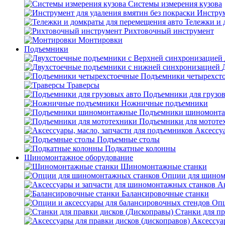
Системы измерения кузова
Инструм
Тележки и 
Рихтовочный инструмент
Монтировки
Подъемники
Подъемники четырехст
Траверсы
Подъемники для грузов
Ножничные подъемники
Подъемники шиномонт
Подъемники для мототе
Аксессуа
Подъемные столы
Подкатные колонны
Шиномонтажное оборудование
Шиномонтажные станки
Опции для шином
А
Балансировочные станки
Опц
Станки для пр
Аксессуа