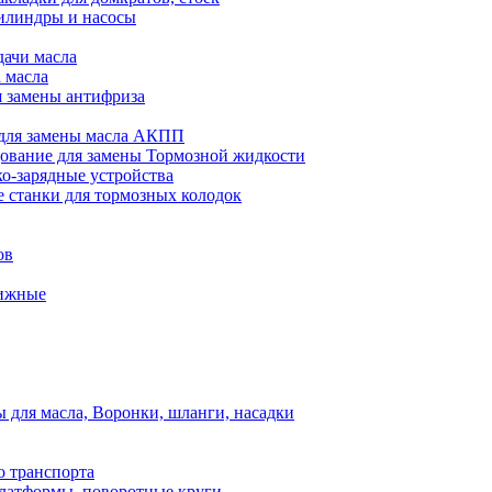
илиндры и насосы
дачи масла
 масла
я замены антифриза
для замены масла АКПП
ование для замены Тормозной жидкости
ко-зарядные устройства
 станки для тормозных колодок
ов
вижные
для масла, Воронки, шланги, насадки
о транспорта
атформы, поворотные круги