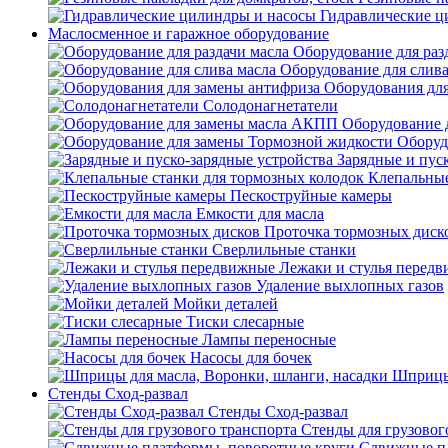
Гидравлические ц
Маслосменное и гаражное оборудование
Оборудование для раз
Оборудование для слива
Оборудования дл
Солодонагнетатели
Оборудование 
Оборуд
Зарядные и пус
Клепальные
Пескоструйные камеры
Емкости для масла
Проточка тормозных диск
Сверлильные станки
Лежаки и стулья перед
Удаление выхлопных газов
Мойки деталей
Тиски слесарные
Лампы переносные
Насосы для бочек
Шприцы 
Стенды Сход-развал
Стенды Сход-развал
Стенды для грузовог
Сдвижные пл