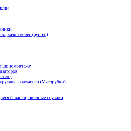
 шин
мники
подкачки колес (бустер)
по шиномонтажу
изаторов
остенд
крутящего момента (Мясорубки)
еся балансировочные грузики