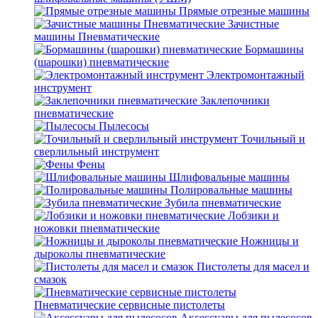
Прямые отрезные машины
Зачистные
машины Пневматические
Бормашины
(шарошки) пневматические
Электромонтажный
инструмент
Заклепочники
пневматические
Пылесосы
Точильный и
сверлильный инструмент
Фены
Шлифовальные машины
Полировальные машины
Зубила пневматические
Лобзики и
ножовки пневматические
Ножницы и
дыроколы пневматические
Пистолеты для масел и
смазок
Пневматические сервисные пистолеты
Аксессуары для пылесосов