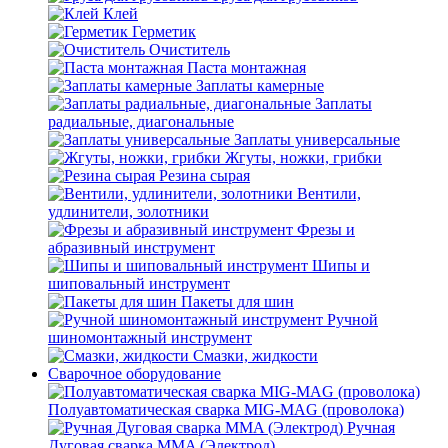
Клей
Герметик
Очиститель
Паста монтажная
Заплаты камерные
Заплаты
радиальные, диагональные
Заплаты универсальные
Жгуты, ножки, грибки
Резина сырая
Вентили,
удлинители, золотники
Фрезы и
абразивный инструмент
Шипы и
шиповальный инструмент
Пакеты для шин
Ручной
шиномонтажный инструмент
Смазки, жидкости
Сварочное оборудование
Полуавтоматическая сварка MIG-MAG (проволока)
Ручная
Дуговая сварка MMA (Электрод)