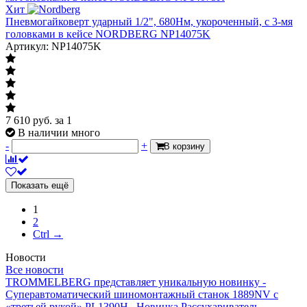
Хит
Пневмогайковерт ударный 1/2", 680Нм, укороченный, с 3-мя
головками в кейсе NORDBERG NP14075K
Артикул: NP14075K
7 610
руб.
за 1
В наличии много
-
+
В корзину
Показать ещё
1
2
Ctrl →
Новости
Все новости
TROMMELBERG представляет уникальную новинку -
Суперавтоматический шиномонтажный станок 1889NV с
«третьей рукой» PL1390H .
Новинка Рассухариватель