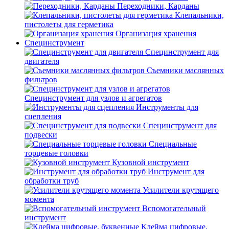
Переходники, Карданы
Клепальники,
пистолеты для герметика
Организация хранения
Специнструмент
Специнструмент для
двигателя
Съемники маслянных
фильтров
Специнструмент для узлов и агрегатов
Инструменты для
сцепления
Специнструмент для
подвески
Специальные
торцевые головки
Кузовной инструмент
Инструмент для
обработки труб
Усилители крутящего
момента
Вспомогательный
инструмент
Клейма цифровые,