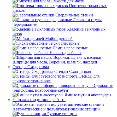
Емкости для масла
Проточка тормозных
дисков
Сверлильные станки
Лежаки и стулья
передвижные
Удаление выхлопных
газов
Мойки деталей
Тиски слесарные
Лампы переносные
Насосы для бочек
Шприцы для масла, Воронки, шланги, насадки
Стенды Сход-развал
Стенды Сход-развал
Стенды для
грузового транспорта
Сдвижные
платформы, поворотные круги
Ямные пути и аксессуары
Заправка кондиционера Авто
Автоматические и полуавтоматические станции
Ручные станции