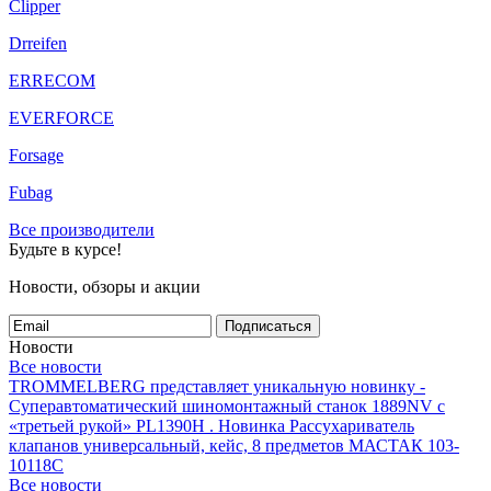
Clipper
Drreifen
ERRECOM
EVERFORCE
Forsage
Fubag
Все производители
Будьте в курсе!
Новости, обзоры и акции
Подписаться
Новости
Все новости
TROMMELBERG представляет уникальную новинку -
Суперавтоматический шиномонтажный станок 1889NV с
«третьей рукой» PL1390H .
Новинка Рассухариватель
клапанов универсальный, кейс, 8 предметов МАСТАК 103-
10118C
Все новости