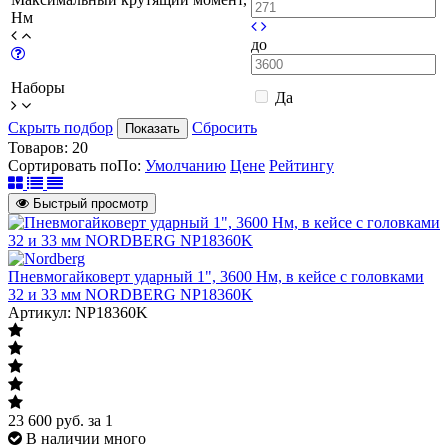
Нм
до
Наборы
Да
Скрыть подбор
Сбросить
Показать
Товаров:
20
Сортировать по
По
:
Умолчанию
Цене
Рейтингу
Быстрый просмотр
Пневмогайковерт ударный 1", 3600 Нм, в кейсе с головками
32 и 33 мм NORDBERG NP18360K
Артикул: NP18360K
23 600
руб.
за 1
В наличии много