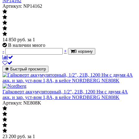
NP14162
Артикул: NP14162
14 850
руб.
за 1
В наличии много
-
+
В корзину
Быстрый просмотр
Гайковерт аккумуляторный, 1/2", 21В, 1200 Нм с двумя 4A
акк. и зар. уст-вом 1,8A, в кейсе NORDBERG NE808K
Артикул: NE808K
23 200
руб.
за 1