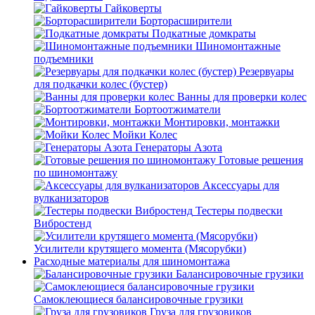
Гайковерты
Борторасширители
Подкатные домкраты
Шиномонтажные
подъемники
Резервуары
для подкачки колес (бустер)
Ванны для проверки колес
Бортоотжиматели
Монтировки, монтажки
Мойки Колес
Генераторы Азота
Готовые решения
по шиномонтажу
Аксессуары для
вулканизаторов
Тестеры подвески
Вибростенд
Усилители крутящего момента (Мясорубки)
Расходные материалы для шиномонтажа
Балансировочные грузики
Самоклеющиеся балансировочные грузики
Груза для грузовиков