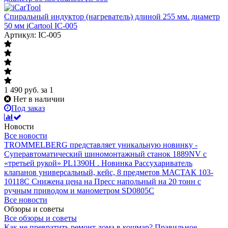
Спиральный индуктор (нагреватель) длиной 255 мм. диаметр
50 мм iCartool IC-005
Артикул: IC-005
1 490
руб.
за 1
Нет в наличии
Под заказ
Новости
Все новости
TROMMELBERG представляет уникальную новинку -
Суперавтоматический шиномонтажный станок 1889NV с
«третьей рукой» PL1390H .
Новинка Рассухариватель
клапанов универсальный, кейс, 8 предметов МАСТАК 103-
10118C
Снижена цена на Пресс напольный на 20 тонн с
ручным приводом и манометром SD0805C
Все новости
Обзоры и советы
Все обзоры и советы
Как не превратить ремонт дома в кошмар?
Правильное