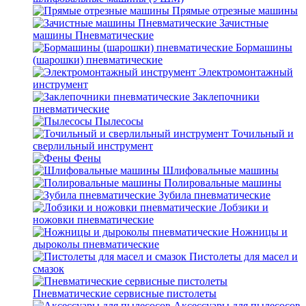
Прямые отрезные машины
Зачистные
машины Пневматические
Бормашины
(шарошки) пневматические
Электромонтажный
инструмент
Заклепочники
пневматические
Пылесосы
Точильный и
сверлильный инструмент
Фены
Шлифовальные машины
Полировальные машины
Зубила пневматические
Лобзики и
ножовки пневматические
Ножницы и
дыроколы пневматические
Пистолеты для масел и
смазок
Пневматические сервисные пистолеты
Аксессуары для пылесосов