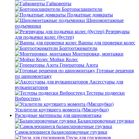
Гайковерты
Борторасширители
Подкатные домкраты
Шиномонтажные
подъемники
Резервуары
для подкачки колес (бустер)
Ванны для проверки колес
Бортоотжиматели
Монтировки, монтажки
Мойки Колес
Генераторы Азота
Готовые решения
по шиномонтажу
Аксессуары для
вулканизаторов
Тестеры подвески
Вибростенд
Усилители крутящего момента (Мясорубки)
Расходные материалы для шиномонтажа
Балансировочные грузики
Самоклеющиеся балансировочные грузики
Груза для грузовиков