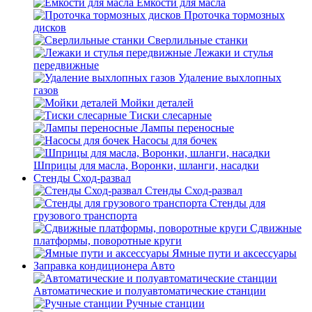
Емкости для масла
Проточка тормозных
дисков
Сверлильные станки
Лежаки и стулья
передвижные
Удаление выхлопных
газов
Мойки деталей
Тиски слесарные
Лампы переносные
Насосы для бочек
Шприцы для масла, Воронки, шланги, насадки
Стенды Сход-развал
Стенды Сход-развал
Стенды для
грузового транспорта
Сдвижные
платформы, поворотные круги
Ямные пути и аксессуары
Заправка кондиционера Авто
Автоматические и полуавтоматические станции
Ручные станции