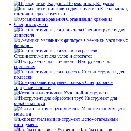
Переходники, Карданы
Клепальники,
пистолеты для герметика
Организация хранения
Специнструмент
Специнструмент для
двигателя
Съемники маслянных
фильтров
Специнструмент для узлов и агрегатов
Инструменты для
сцепления
Специнструмент для
подвески
Специальные
торцевые головки
Кузовной инструмент
Инструмент для
обработки труб
Усилители крутящего
момента
Вспомогательный
инструмент
Клейма цифровые,