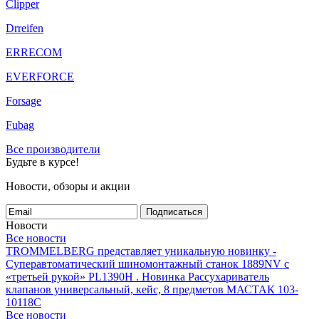
Clipper
Drreifen
ERRECOM
EVERFORCE
Forsage
Fubag
Все производители
Будьте в курсе!
Новости, обзоры и акции
Подписаться
Новости
Все новости
TROMMELBERG представляет уникальную новинку -
Суперавтоматический шиномонтажный станок 1889NV с
«третьей рукой» PL1390H .
Новинка Рассухариватель
клапанов универсальный, кейс, 8 предметов МАСТАК 103-
10118C
Все новости