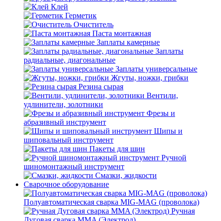
Клей
Герметик
Очиститель
Паста монтажная
Заплаты камерные
Заплаты
радиальные, диагональные
Заплаты универсальные
Жгуты, ножки, грибки
Резина сырая
Вентили,
удлинители, золотники
Фрезы и
абразивный инструмент
Шипы и
шиповальный инструмент
Пакеты для шин
Ручной
шиномонтажный инструмент
Смазки, жидкости
Сварочное оборудование
Полуавтоматическая сварка MIG-MAG (проволока)
Ручная
Дуговая сварка MMA (Электрод)