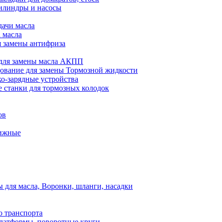
илиндры и насосы
дачи масла
 масла
я замены антифриза
для замены масла АКПП
ование для замены Тормозной жидкости
ко-зарядные устройства
 станки для тормозных колодок
ов
вижные
для масла, Воронки, шланги, насадки
о транспорта
атформы, поворотные круги