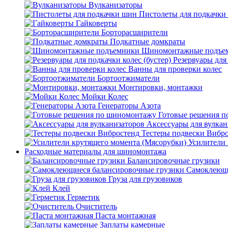
Вулканизаторы
Пистолеты для подкачки
Гайковерты
Борторасширители
Подкатные домкраты
Шиномонтажные подъе
Резервуары для 
Ванны для проверки колес
Бортоотжиматели
Монтировки, монтажки
Мойки Колес
Генераторы Азота
Готовые решения 
Аксессуары для вулкан
Тестеры подвески Вибр
Усилители 
Расходные материалы для шиномонтажа
Балансировочные грузики
Самоклеющи
Груза для грузовиков
Клей
Герметик
Очиститель
Паста монтажная
Заплаты камерные