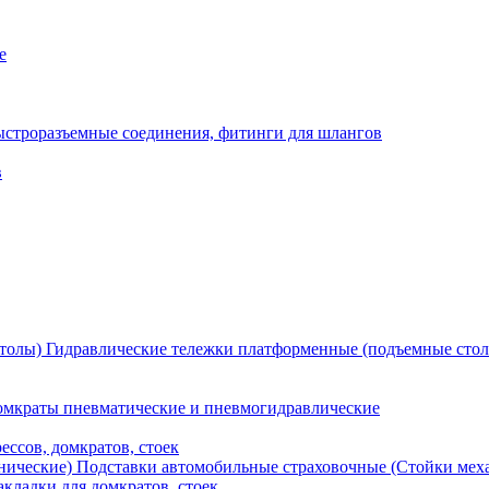
е
ыстроразъемные соединения, фитинги для шлангов
в
Гидравлические тележки платформенные (подъемные сто
мкраты пневматические и пневмогидравлические
ессов, домкратов, стоек
Подставки автомобильные страховочные (Стойки мех
кладки для домкратов, стоек