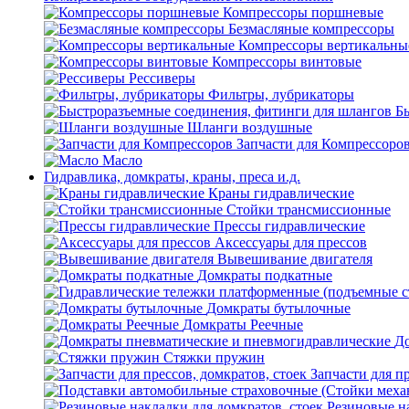
Компрессоры поршневые
Безмасляные компрессоры
Компрессоры вертикальны
Компрессоры винтовые
Рессиверы
Фильтры, лубрикаторы
Б
Шланги воздушные
Запчасти для Компрессоро
Масло
Гидравлика, домкраты, краны, преса и.д.
Краны гидравлические
Стойки трансмиссионные
Прессы гидравлические
Аксессуары для прессов
Вывешивание двигателя
Домкраты подкатные
Домкраты бутылочные
Домкраты Реечные
До
Стяжки пружин
Запчасти для пр
Резиновые на