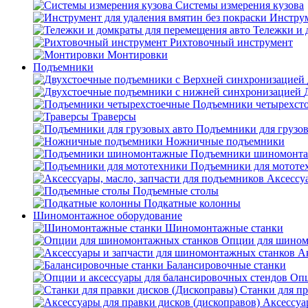
Системы измерения кузова
Инструм
Тележки и 
Рихтовочный инструмент
Монтировки
Подъемники
Подъемники четырехст
Траверсы
Подъемники для грузов
Ножничные подъемники
Подъемники шиномонт
Подъемники для мототе
Аксессуа
Подъемные столы
Подкатные колонны
Шиномонтажное оборудование
Шиномонтажные станки
Опции для шином
А
Балансировочные станки
Опц
Станки для пр
Аксессуа