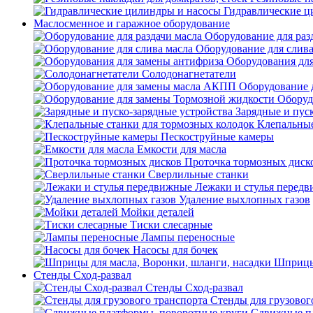
Гидравлические ц
Маслосменное и гаражное оборудование
Оборудование для раз
Оборудование для слива
Оборудования дл
Солодонагнетатели
Оборудование 
Оборуд
Зарядные и пус
Клепальные
Пескоструйные камеры
Емкости для масла
Проточка тормозных диск
Сверлильные станки
Лежаки и стулья перед
Удаление выхлопных газов
Мойки деталей
Тиски слесарные
Лампы переносные
Насосы для бочек
Шприцы 
Стенды Сход-развал
Стенды Сход-развал
Стенды для грузовог
Сдвижные пл