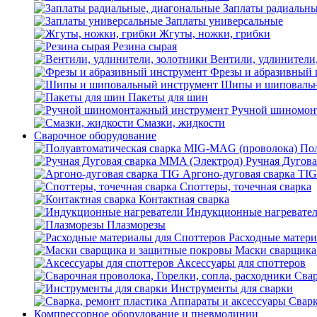
Заплаты радиальны
Заплаты универсальные
Жгуты, ножки, грибки
Резина сырая
Вентили, удлинители
Фрезы и абразивный 
Шипы и шиповальн
Пакеты для шин
Ручной шиномон
Смазки, жидкости
Сварочное оборудование
Пол
Ручная Дугова
Аргоно-дуговая сварка TIG
Споттеры, точечная сварка
Контактная сварка
Индукционные нагревате
Плазморезы
Расходные матери
Маски сварщика
Аксессуары для споттеров
Свар
Инструменты для сварки
Сварк
Компрессорное оборудование и пневмолинии