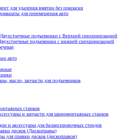
ент для удаления вмятин без покраски
домкраты для перемещения авто
Двухстоечные подъемники с Верхней синхронизацией
Двухстоечные подъемники с нижней синхронизацией
оечные
ых авто
ажные
хники
ры, масло, запчасти для подъемников
онтажных станков
ксессуары и запчасти для шиномонтажных станков
ии и аксессуары для балансировочных стендов
авки дисков (Дископравы)
ры для правки дисков (дископравов)