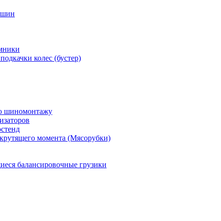
 шин
мники
подкачки колес (бустер)
по шиномонтажу
изаторов
остенд
крутящего момента (Мясорубки)
еся балансировочные грузики