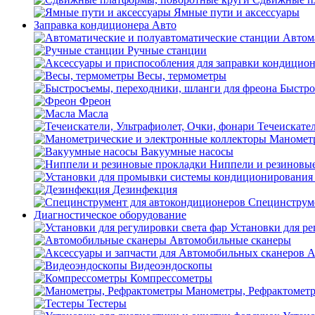
Ямные пути и аксессуары
Заправка кондиционера Авто
Автом
Ручные станции
Весы, термометры
Быстро
Фреон
Масла
Течеискател
Манометр
Вакуумные насосы
Ниппели и резиновы
Дезинфекция
Специнструме
Диагностическое оборудование
Установки для ре
Автомобильные сканеры
А
Видеоэндоскопы
Компрессометры
Манометры, Рефрактомет
Тестеры