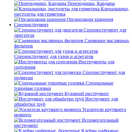
Переходники, Карданы
Клепальники,
пистолеты для герметика
Организация хранения
Специнструмент
Специнструмент для
двигателя
Съемники маслянных
фильтров
Специнструмент для узлов и агрегатов
Инструменты для
сцепления
Специнструмент для
подвески
Специальные
торцевые головки
Кузовной инструмент
Инструмент для
обработки труб
Усилители крутящего
момента
Вспомогательный
инструмент
Клейма цифровые,