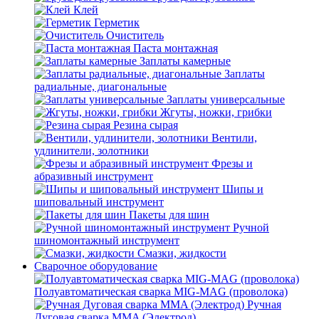
Клей
Герметик
Очиститель
Паста монтажная
Заплаты камерные
Заплаты
радиальные, диагональные
Заплаты универсальные
Жгуты, ножки, грибки
Резина сырая
Вентили,
удлинители, золотники
Фрезы и
абразивный инструмент
Шипы и
шиповальный инструмент
Пакеты для шин
Ручной
шиномонтажный инструмент
Смазки, жидкости
Сварочное оборудование
Полуавтоматическая сварка MIG-MAG (проволока)
Ручная
Дуговая сварка MMA (Электрод)