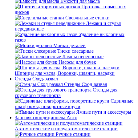
Емкости для масла
Проточка тормозных
дисков
Сверлильные станки
Лежаки и стулья
передвижные
Удаление выхлопных
газов
Мойки деталей
Тиски слесарные
Лампы переносные
Насосы для бочек
Шприцы для масла, Воронки, шланги, насадки
Стенды Сход-развал
Стенды Сход-развал
Стенды для
грузового транспорта
Сдвижные
платформы, поворотные круги
Ямные пути и аксессуары
Заправка кондиционера Авто
Автоматические и полуавтоматические станции
Ручные станции