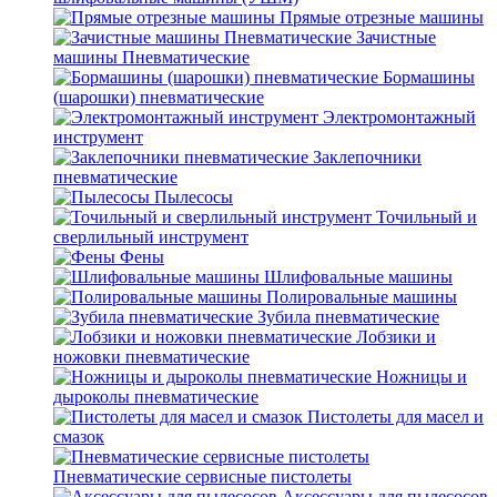
Прямые отрезные машины
Зачистные
машины Пневматические
Бормашины
(шарошки) пневматические
Электромонтажный
инструмент
Заклепочники
пневматические
Пылесосы
Точильный и
сверлильный инструмент
Фены
Шлифовальные машины
Полировальные машины
Зубила пневматические
Лобзики и
ножовки пневматические
Ножницы и
дыроколы пневматические
Пистолеты для масел и
смазок
Пневматические сервисные пистолеты
Аксессуары для пылесосов