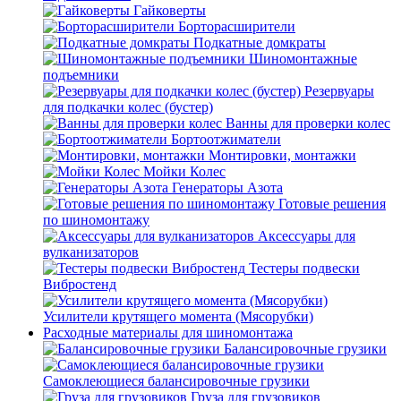
Гайковерты
Борторасширители
Подкатные домкраты
Шиномонтажные
подъемники
Резервуары
для подкачки колес (бустер)
Ванны для проверки колес
Бортоотжиматели
Монтировки, монтажки
Мойки Колес
Генераторы Азота
Готовые решения
по шиномонтажу
Аксессуары для
вулканизаторов
Тестеры подвески
Вибростенд
Усилители крутящего момента (Мясорубки)
Расходные материалы для шиномонтажа
Балансировочные грузики
Самоклеющиеся балансировочные грузики
Груза для грузовиков