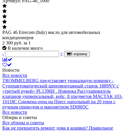
Артикул: PAG-46_1000
PAG 46 Errecom (Italy) масло для автомобильных
кондиционеров
2 300
руб.
за 1
В наличии много
-
+
В корзину
Новости
Все новости
TROMMELBERG представляет уникальную новинку -
Суперавтоматический шиномонтажный станок 1889NV с
«третьей рукой» PL1390H .
Новинка Рассухариватель
клапанов универсальный, кейс, 8 предметов МАСТАК 103-
10118C
Снижена цена на Пресс напольный на 20 тонн с
ручным приводом и манометром SD0805C
Все новости
Обзоры и советы
Все обзоры и советы
Как не превратить ремонт дома в кошмар?
Правильное