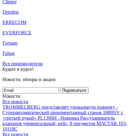
Clipper
Drreifen
ERRECOM
EVERFORCE
Forsage
Fubag
Все производители
Будьте в курсе!
Новости, обзоры и акции
Подписаться
Новости
Все новости
TROMMELBERG представляет уникальную новинку -
Суперавтоматический шиномонтажный станок 1889NV с
«третьей рукой» PL1390H .
Новинка Рассухариватель
клапанов универсальный, кейс, 8 предметов МАСТАК 103-
10118C
Все новости