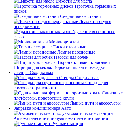
Емкости для масла
Проточка тормозных
дисков
Сверлильные станки
Лежаки и стулья
передвижные
Удаление выхлопных
газов
Мойки деталей
Тиски слесарные
Лампы переносные
Насосы для бочек
Шприцы для масла, Воронки, шланги, насадки
Стенды Сход-развал
Стенды Сход-развал
Стенды для
грузового транспорта
Сдвижные
платформы, поворотные круги
Ямные пути и аксессуары
Заправка кондиционера Авто
Автоматические и полуавтоматические станции
Ручные станции