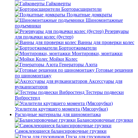
Гайковерты
Борторасширители
Подкатные домкраты
Шиномонтажные
подъемники
Резервуары
для подкачки колес (бустер)
Ванны для проверки колес
Бортоотжиматели
Монтировки, монтажки
Мойки Колес
Генераторы Азота
Готовые решения
по шиномонтажу
Аксессуары для
вулканизаторов
Тестеры подвески
Вибростенд
Усилители крутящего момента (Мясорубки)
Расходные материалы для шиномонтажа
Балансировочные грузики
Самоклеющиеся балансировочные грузики
Груза для грузовиков