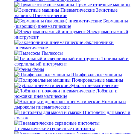
Прямые отрезные машины
Зачистные
машины Пневматические
Бормашины
(шарошки) пневматические
Электромонтажный
инструмент
Заклепочники
пневматические
Пылесосы
Точильный и
сверлильный инструмент
Фены
Шлифовальные машины
Полировальные машины
Зубила пневматические
Лобзики и
ножовки пневматические
Ножницы и
дыроколы пневматические
Пистолеты для масел и
смазок
Пневматические сервисные пистолеты
Аксессуары для пылесосов