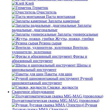
Клей
Герметик
Очиститель
Паста монтажная
Заплаты камерные
Заплаты
радиальные, диагональные
Заплаты универсальные
Жгуты, ножки, грибки
Резина сырая
Вентили,
удлинители, золотники
Фрезы и
абразивный инструмент
Шипы и
шиповальный инструмент
Пакеты для шин
Ручной
шиномонтажный инструмент
Смазки, жидкости
Сварочное оборудование
Полуавтоматическая сварка MIG-MAG (проволока)
Ручная
Дуговая сварка MMA (Электрод)