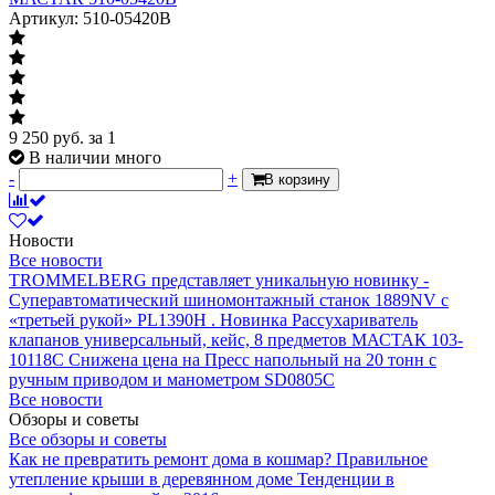
Артикул: 510-05420B
9 250
руб.
за 1
В наличии много
-
+
В корзину
Новости
Все новости
TROMMELBERG представляет уникальную новинку -
Суперавтоматический шиномонтажный станок 1889NV с
«третьей рукой» PL1390H .
Новинка Рассухариватель
клапанов универсальный, кейс, 8 предметов МАСТАК 103-
10118C
Снижена цена на Пресс напольный на 20 тонн с
ручным приводом и манометром SD0805C
Все новости
Обзоры и советы
Все обзоры и советы
Как не превратить ремонт дома в кошмар?
Правильное
утепление крыши в деревянном доме
Тенденции в