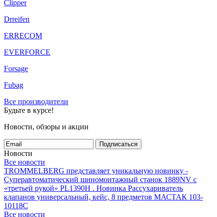
Clipper
Drreifen
ERRECOM
EVERFORCE
Forsage
Fubag
Все производители
Будьте в курсе!
Новости, обзоры и акции
Подписаться
Новости
Все новости
TROMMELBERG представляет уникальную новинку -
Суперавтоматический шиномонтажный станок 1889NV с
«третьей рукой» PL1390H .
Новинка Рассухариватель
клапанов универсальный, кейс, 8 предметов МАСТАК 103-
10118C
Все новости