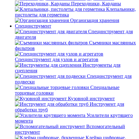
Переходники, Карданы
Клепальники,
пистолеты для герметика
Организация хранения
Специнструмент
Специнструмент для
двигателя
Съемники маслянных
фильтров
Специнструмент для узлов и агрегатов
Инструменты для
сцепления
Специнструмент для
подвески
Специальные
торцевые головки
Кузовной инструмент
Инструмент для
обработки труб
Усилители крутящего
момента
Вспомогательный
инструмент
Клейма цифровые,