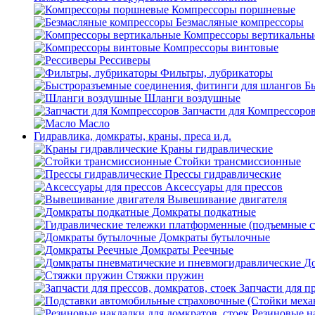
Компрессоры поршневые
Безмасляные компрессоры
Компрессоры вертикальны
Компрессоры винтовые
Рессиверы
Фильтры, лубрикаторы
Б
Шланги воздушные
Запчасти для Компрессоро
Масло
Гидравлика, домкраты, краны, преса и.д.
Краны гидравлические
Стойки трансмиссионные
Прессы гидравлические
Аксессуары для прессов
Вывешивание двигателя
Домкраты подкатные
Домкраты бутылочные
Домкраты Реечные
До
Стяжки пружин
Запчасти для пр
Резиновые на