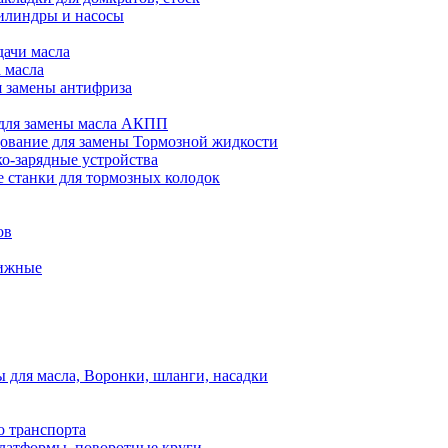
илиндры и насосы
дачи масла
 масла
я замены антифриза
для замены масла АКПП
ование для замены Тормозной жидкости
ко-зарядные устройства
 станки для тормозных колодок
ов
вижные
для масла, Воронки, шланги, насадки
о транспорта
атформы, поворотные круги