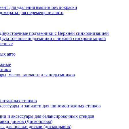
ент для удаления вмятин без покраски
домкраты для перемещения авто
Двухстоечные подъемники с Верхней синхронизацией
Двухстоечные подъемники с нижней синхронизацией
оечные
ых авто
ажные
хники
ры, масло, запчасти для подъемников
онтажных станков
ксессуары и запчасти для шиномонтажных станков
ии и аксессуары для балансировочных стендов
авки дисков (Дископравы)
ры для правки дисков (дископравов)