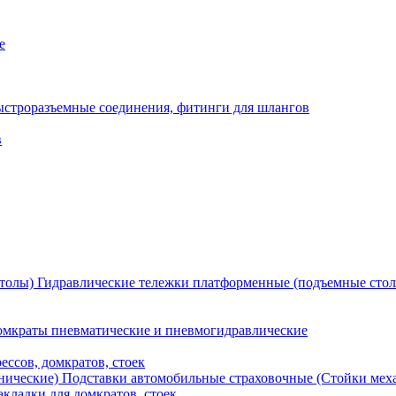
е
ыстроразъемные соединения, фитинги для шлангов
в
Гидравлические тележки платформенные (подъемные сто
мкраты пневматические и пневмогидравлические
ессов, домкратов, стоек
Подставки автомобильные страховочные (Стойки мех
кладки для домкратов, стоек