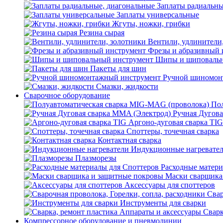
Заплаты радиальны
Заплаты универсальные
Жгуты, ножки, грибки
Резина сырая
Вентили, удлинители
Фрезы и абразивный 
Шипы и шиповальн
Пакеты для шин
Ручной шиномон
Смазки, жидкости
Сварочное оборудование
Пол
Ручная Дугова
Аргоно-дуговая сварка TIG
Споттеры, точечная сварка
Контактная сварка
Индукционные нагревате
Плазморезы
Расходные матери
Маски сварщика
Аксессуары для споттеров
Свар
Инструменты для сварки
Сварк
Компрессорное оборудование и пневмолинии