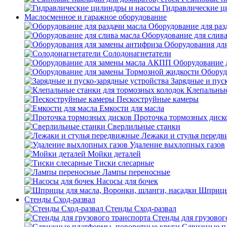
Гидравлические ц
Маслосменное и гаражное оборудование
Оборудование для раз
Оборудование для слива
Оборудования дл
Солодонагнетатели
Оборудование 
Оборуд
Зарядные и пус
Клепальные
Пескоструйные камеры
Емкости для масла
Проточка тормозных диск
Сверлильные станки
Лежаки и стулья перед
Удаление выхлопных газов
Мойки деталей
Тиски слесарные
Лампы переносные
Насосы для бочек
Шприцы 
Стенды Сход-развал
Стенды Сход-развал
Стенды для грузовог
Сдвижные пл