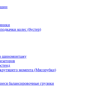
 шин
мники
подкачки колес (бустер)
по шиномонтажу
изаторов
остенд
крутящего момента (Мясорубки)
еся балансировочные грузики