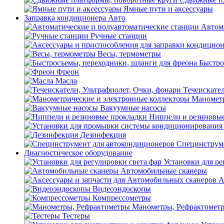
Ямные пути и аксессуары
Заправка кондиционера Авто
Автом
Ручные станции
Весы, термометры
Быстро
Фреон
Масла
Течеискател
Манометр
Вакуумные насосы
Ниппели и резиновы
Дезинфекция
Специнструме
Диагностическое оборудование
Установки для ре
Автомобильные сканеры
А
Видеоэндоскопы
Компрессометры
Манометры, Рефрактомет
Тестеры