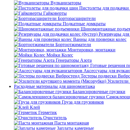
Вулканизаторы
Пистолеты для подкачки
Гайковерты
Борторасширители
Подкатные домкраты
Шиномонтажные подъе
Резервуары для 
Ванны для проверки колес
Бортоотжиматели
Монтировки, монтажки
Мойки Колес
Генераторы Азота
Готовые решения 
Аксессуары для вулкан
Тестеры подвески Вибр
Усилители 
Расходные материалы для шиномонтажа
Балансировочные грузики
Самоклеющи
Груза для грузовиков
Клей
Герметик
Очиститель
Паста монтажная
Заплаты камерные