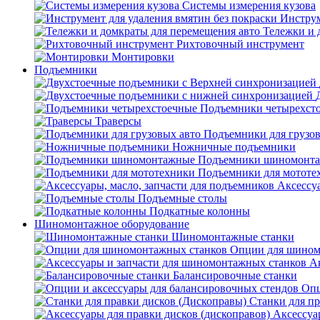
Системы измерения кузова
Инструм
Тележки и 
Рихтовочный инструмент
Монтировки
Подъемники
Подъемники четырехст
Траверсы
Подъемники для грузов
Ножничные подъемники
Подъемники шиномонт
Подъемники для мототе
Аксессуа
Подъемные столы
Подкатные колонны
Шиномонтажное оборудование
Шиномонтажные станки
Опции для шином
А
Балансировочные станки
Опц
Станки для пр
Аксессуа