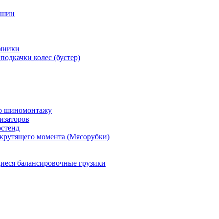
 шин
мники
подкачки колес (бустер)
по шиномонтажу
изаторов
остенд
крутящего момента (Мясорубки)
еся балансировочные грузики