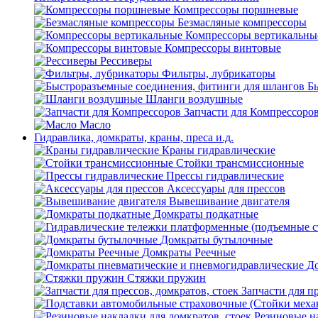
Компрессоры поршневые
Безмасляные компрессоры
Компрессоры вертикальны
Компрессоры винтовые
Рессиверы
Фильтры, лубрикаторы
Б
Шланги воздушные
Запчасти для Компрессоро
Масло
Гидравлика, домкраты, краны, преса и.д.
Краны гидравлические
Стойки трансмиссионные
Прессы гидравлические
Аксессуары для прессов
Вывешивание двигателя
Домкраты подкатные
Домкраты бутылочные
Домкраты Реечные
До
Стяжки пружин
Запчасти для пр
Резиновые на