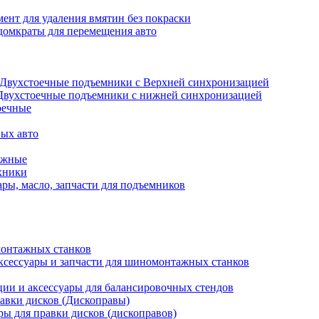
ент для удаления вмятин без покраски
домкраты для перемещения авто
Двухстоечные подъемники с Верхней синхронизацией
Двухстоечные подъемники с нижней синхронизацией
оечные
ых авто
ажные
хники
ры, масло, запчасти для подъемников
онтажных станков
ксессуары и запчасти для шиномонтажных станков
ии и аксессуары для балансировочных стендов
авки дисков (Дископравы)
ры для правки дисков (дископравов)