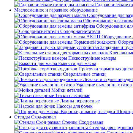
Гидравлические ц
Маслосменное и гаражное оборудование
Оборудование для раз
Оборудование для слива
Оборудования дл
Солодонагнетатели
Оборудование 
Оборуд
Зарядные и пус
Клепальные
Пескоструйные камеры
Емкости для масла
Проточка тормозных диск
Сверлильные станки
Лежаки и стулья перед
Удаление выхлопных газов
Мойки деталей
Тиски слесарные
Лампы переносные
Насосы для бочек
Шприцы 
Стенды Сход-развал
Стенды Сход-развал
Стенды для грузовог
Сдвижные пл