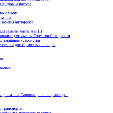
илиндры и насосы
дачи масла
 масла
я замены антифриза
для замены масла АКПП
ование для замены Тормозной жидкости
ко-зарядные устройства
 станки для тормозных колодок
ов
вижные
для масла, Воронки, шланги, насадки
о транспорта
атформы, поворотные круги