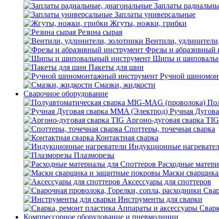
Заплаты радиальны
Заплаты универсальные
Жгуты, ножки, грибки
Резина сырая
Вентили, удлинители
Фрезы и абразивный 
Шипы и шиповальн
Пакеты для шин
Ручной шиномон
Смазки, жидкости
Сварочное оборудование
Пол
Ручная Дугова
Аргоно-дуговая сварка TIG
Споттеры, точечная сварка
Контактная сварка
Индукционные нагревате
Плазморезы
Расходные матери
Маски сварщика
Аксессуары для споттеров
Свар
Инструменты для сварки
Сварк
Компрессорное оборудование и пневмолинии