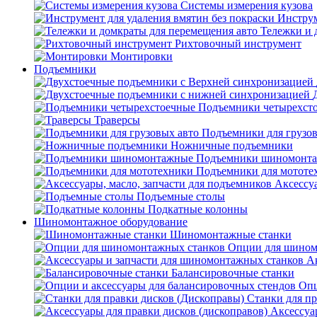
Системы измерения кузова
Инструм
Тележки и 
Рихтовочный инструмент
Монтировки
Подъемники
Подъемники четырехст
Траверсы
Подъемники для грузов
Ножничные подъемники
Подъемники шиномонт
Подъемники для мототе
Аксессуа
Подъемные столы
Подкатные колонны
Шиномонтажное оборудование
Шиномонтажные станки
Опции для шином
А
Балансировочные станки
Опц
Станки для пр
Аксессуа