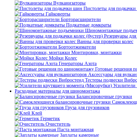
Вулканизаторы
Пистолеты для подкачки
Гайковерты
Борторасширители
Подкатные домкраты
Шиномонтажные подъе
Резервуары для 
Ванны для проверки колес
Бортоотжиматели
Монтировки, монтажки
Мойки Колес
Генераторы Азота
Готовые решения 
Аксессуары для вулкан
Тестеры подвески Вибр
Усилители 
Расходные материалы для шиномонтажа
Балансировочные грузики
Самоклеющи
Груза для грузовиков
Клей
Герметик
Очиститель
Паста монтажная
Заплаты камерные