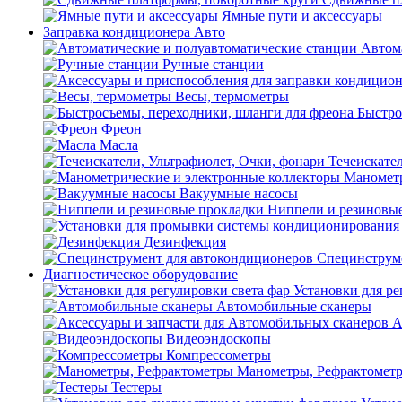
Ямные пути и аксессуары
Заправка кондиционера Авто
Автом
Ручные станции
Весы, термометры
Быстро
Фреон
Масла
Течеискател
Манометр
Вакуумные насосы
Ниппели и резиновы
Дезинфекция
Специнструме
Диагностическое оборудование
Установки для ре
Автомобильные сканеры
А
Видеоэндоскопы
Компрессометры
Манометры, Рефрактомет
Тестеры