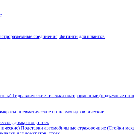
е
ыстроразъемные соединения, фитинги для шлангов
в
Гидравлические тележки платформенные (подъемные сто
мкраты пневматические и пневмогидравлические
ессов, домкратов, стоек
Подставки автомобильные страховочные (Стойки мех
кладки для домкратов, стоек