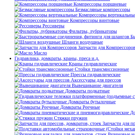
Компрессоры поршневые
Безмасляные компрессоры
Компрессоры вертикальны
Компрессоры винтовые
Рессиверы
Фильтры, лубрикаторы
Б
Шланги воздушные
Запчасти для Компрессоро
Масло
Гидравлика, домкраты, краны, преса и.д.
Краны гидравлические
Стойки трансмиссионные
Прессы гидравлические
Аксессуары для прессов
Вывешивание двигателя
Домкраты подкатные
Домкраты бутылочные
Домкраты Реечные
До
Стяжки пружин
Запчасти для пр
Резиновые на