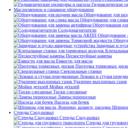
Гидравлические ц
Маслосменное и гаражное оборудование
Оборудование для раз
Оборудование для слива
Оборудования дл
Солодонагнетатели
Оборудование 
Оборуд
Зарядные и пус
Клепальные
Пескоструйные камеры
Емкости для масла
Проточка тормозных диск
Сверлильные станки
Лежаки и стулья перед
Удаление выхлопных газов
Мойки деталей
Тиски слесарные
Лампы переносные
Насосы для бочек
Шприцы 
Стенды Сход-развал
Стенды Сход-развал
Стенды для грузовог
Сдвижные пл