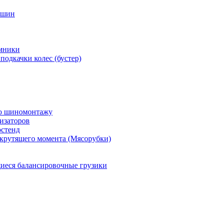
 шин
мники
подкачки колес (бустер)
по шиномонтажу
изаторов
остенд
крутящего момента (Мясорубки)
еся балансировочные грузики