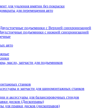
ент для удаления вмятин без покраски
домкраты для перемещения авто
Двухстоечные подъемники с Верхней синхронизацией
Двухстоечные подъемники с нижней синхронизацией
оечные
ых авто
ажные
хники
ры, масло, запчасти для подъемников
онтажных станков
ксессуары и запчасти для шиномонтажных станков
ии и аксессуары для балансировочных стендов
авки дисков (Дископравы)
ры для правки дисков (дископравов)