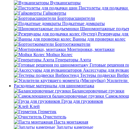
Вулканизаторы
Пистолеты для подкачки
Гайковерты
Борторасширители
Подкатные домкраты
Шиномонтажные подъе
Резервуары для 
Ванны для проверки колес
Бортоотжиматели
Монтировки, монтажки
Мойки Колес
Генераторы Азота
Готовые решения 
Аксессуары для вулкан
Тестеры подвески Вибр
Усилители 
Расходные материалы для шиномонтажа
Балансировочные грузики
Самоклеющи
Груза для грузовиков
Клей
Герметик
Очиститель
Паста монтажная
Заплаты камерные