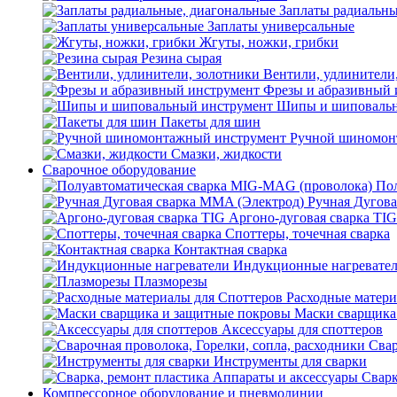
Заплаты радиальны
Заплаты универсальные
Жгуты, ножки, грибки
Резина сырая
Вентили, удлинители
Фрезы и абразивный 
Шипы и шиповальн
Пакеты для шин
Ручной шиномон
Смазки, жидкости
Сварочное оборудование
Пол
Ручная Дугова
Аргоно-дуговая сварка TIG
Споттеры, точечная сварка
Контактная сварка
Индукционные нагревате
Плазморезы
Расходные матери
Маски сварщика
Аксессуары для споттеров
Свар
Инструменты для сварки
Сварк
Компрессорное оборудование и пневмолинии