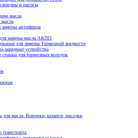
илиндры и насосы
дачи масла
 масла
я замены антифриза
для замены масла АКПП
ование для замены Тормозной жидкости
ко-зарядные устройства
 станки для тормозных колодок
ов
вижные
для масла, Воронки, шланги, насадки
о транспорта
атформы, поворотные круги