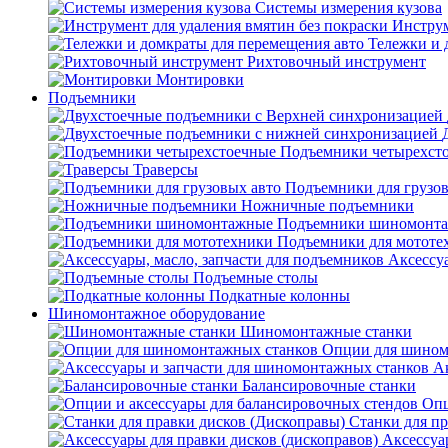
Системы измерения кузова
Инструм
Тележки и 
Рихтовочный инструмент
Монтировки
Подъемники
Подъемники четырехст
Траверсы
Подъемники для грузов
Ножничные подъемники
Подъемники шиномонт
Подъемники для мототе
Аксессуа
Подъемные столы
Подкатные колонны
Шиномонтажное оборудование
Шиномонтажные станки
Опции для шином
А
Балансировочные станки
Опц
Станки для пр
Аксессуа