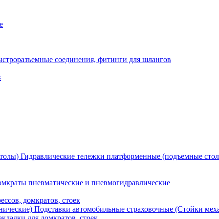
е
ыстроразъемные соединения, фитинги для шлангов
в
Гидравлические тележки платформенные (подъемные сто
мкраты пневматические и пневмогидравлические
ессов, домкратов, стоек
Подставки автомобильные страховочные (Стойки мех
кладки для домкратов, стоек