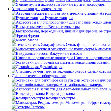
Ямные пути и аксессуары
Заправка кондиционера Авто
Автом
Ручные станции
Весы, термометры
Быстро
Фреон
Масла
Течеискател
Манометр
Вакуумные насосы
Ниппели и резиновы
Дезинфекция
Специнструме
Диагностическое оборудование
Установки для ре
Автомобильные сканеры
А
Видеоэндоскопы
Компрессометры
Манометры, Рефрактомет
Тестеры