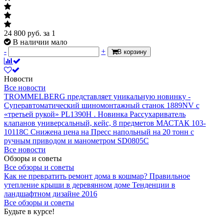
24 800
руб.
за 1
В наличии мало
-
+
В корзину
Новости
Все новости
TROMMELBERG представляет уникальную новинку -
Суперавтоматический шиномонтажный станок 1889NV с
«третьей рукой» PL1390H .
Новинка Рассухариватель
клапанов универсальный, кейс, 8 предметов МАСТАК 103-
10118C
Снижена цена на Пресс напольный на 20 тонн с
ручным приводом и манометром SD0805C
Все новости
Обзоры и советы
Все обзоры и советы
Как не превратить ремонт дома в кошмар?
Правильное
утепление крыши в деревянном доме
Тенденции в
ландшафтном дизайне 2016
Все обзоры и советы
Будьте в курсе!