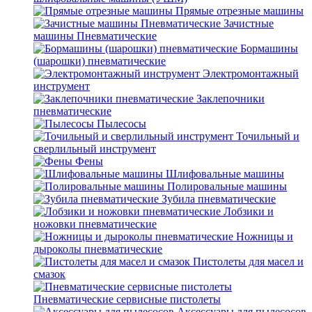
Прямые отрезные машины
Зачистные
машины Пневматические
Бормашины
(шарошки) пневматические
Электромонтажный
инструмент
Заклепочники
пневматические
Пылесосы
Точильный и
сверлильный инструмент
Фены
Шлифовальные машины
Полировальные машины
Зубила пневматические
Лобзики и
ножовки пневматические
Ножницы и
дыроколы пневматические
Пистолеты для масел и
смазок
Пневматические сервисные пистолеты
Аксессуары для пылесосов