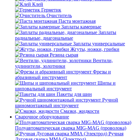
Клей
Герметик
Очиститель
Паста монтажная
Заплаты камерные
Заплаты
радиальные, диагональные
Заплаты универсальные
Жгуты, ножки, грибки
Резина сырая
Вентили,
удлинители, золотники
Фрезы и
абразивный инструмент
Шипы и
шиповальный инструмент
Пакеты для шин
Ручной
шиномонтажный инструмент
Смазки, жидкости
Сварочное оборудование
Полуавтоматическая сварка MIG-MAG (проволока)
Ручная
Дуговая сварка MMA (Электрод)