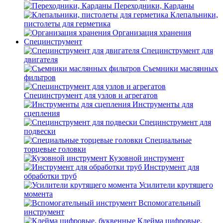
Переходники, Карданы
Клепальники,
пистолеты для герметика
Организация хранения
Специнструмент
Специнструмент для
двигателя
Съемники маслянных
фильтров
Специнструмент для узлов и агрегатов
Инструменты для
сцепления
Специнструмент для
подвески
Специальные
торцевые головки
Кузовной инструмент
Инструмент для
обработки труб
Усилители крутящего
момента
Вспомогательный
инструмент
Клейма цифровые,