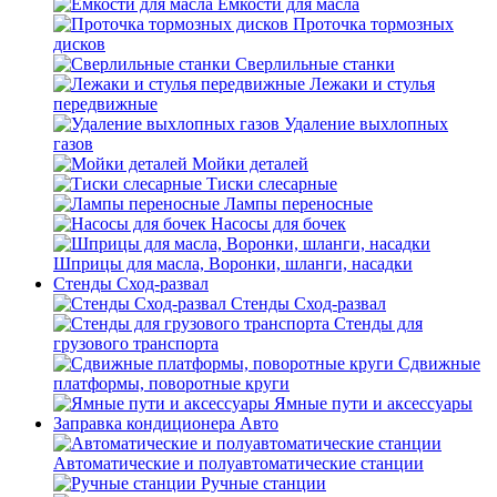
Емкости для масла
Проточка тормозных
дисков
Сверлильные станки
Лежаки и стулья
передвижные
Удаление выхлопных
газов
Мойки деталей
Тиски слесарные
Лампы переносные
Насосы для бочек
Шприцы для масла, Воронки, шланги, насадки
Стенды Сход-развал
Стенды Сход-развал
Стенды для
грузового транспорта
Сдвижные
платформы, поворотные круги
Ямные пути и аксессуары
Заправка кондиционера Авто
Автоматические и полуавтоматические станции
Ручные станции