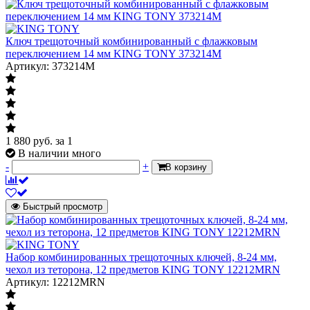
Ключ трещоточный комбинированный с флажковым
переключением 14 мм KING TONY 373214M
Артикул: 373214M
1 880
руб.
за 1
В наличии много
-
+
В корзину
Быстрый просмотр
Набор комбинированных трещоточных ключей, 8-24 мм,
чехол из теторона, 12 предметов KING TONY 12212MRN
Артикул: 12212MRN