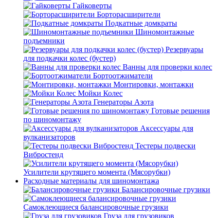
Гайковерты
Борторасширители
Подкатные домкраты
Шиномонтажные
подъемники
Резервуары
для подкачки колес (бустер)
Ванны для проверки колес
Бортоотжиматели
Монтировки, монтажки
Мойки Колес
Генераторы Азота
Готовые решения
по шиномонтажу
Аксессуары для
вулканизаторов
Тестеры подвески
Вибростенд
Усилители крутящего момента (Мясорубки)
Расходные материалы для шиномонтажа
Балансировочные грузики
Самоклеющиеся балансировочные грузики
Груза для грузовиков