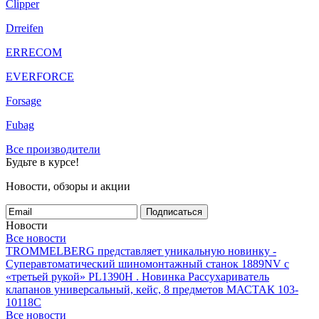
Clipper
Drreifen
ERRECOM
EVERFORCE
Forsage
Fubag
Все производители
Будьте в курсе!
Новости, обзоры и акции
Подписаться
Новости
Все новости
TROMMELBERG представляет уникальную новинку -
Суперавтоматический шиномонтажный станок 1889NV с
«третьей рукой» PL1390H .
Новинка Рассухариватель
клапанов универсальный, кейс, 8 предметов МАСТАК 103-
10118C
Все новости