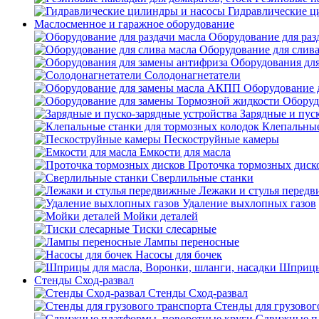
Гидравлические ц
Маслосменное и гаражное оборудование
Оборудование для раз
Оборудование для слива
Оборудования дл
Солодонагнетатели
Оборудование 
Оборуд
Зарядные и пус
Клепальные
Пескоструйные камеры
Емкости для масла
Проточка тормозных диск
Сверлильные станки
Лежаки и стулья перед
Удаление выхлопных газов
Мойки деталей
Тиски слесарные
Лампы переносные
Насосы для бочек
Шприцы 
Стенды Сход-развал
Стенды Сход-развал
Стенды для грузовог
Сдвижные пл