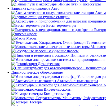
Ямные пути и аксессуары
Заправка кондиционера Авто
Автом
Ручные станции
Весы, термометры
Быстро
Фреон
Масла
Течеискател
Манометр
Вакуумные насосы
Ниппели и резиновы
Дезинфекция
Специнструме
Диагностическое оборудование
Установки для ре
Автомобильные сканеры
А
Видеоэндоскопы
Компрессометры
Манометры, Рефрактомет
Тестеры