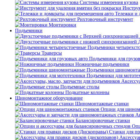
Системы измерения кузова
Инструм
Тележки и 
Рихтовочный инструмент
Монтировки
Подъемники
Подъемники четырехст
Траверсы
Подъемники для грузов
Ножничные подъемники
Подъемники шиномонт
Подъемники для мототе
Аксессуа
Подъемные столы
Подкатные колонны
Шиномонтажное оборудование
Шиномонтажные станки
Опции для шином
А
Балансировочные станки
Опц
Станки для пр
Аксессуа