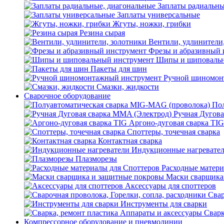
Заплаты радиальны
Заплаты универсальные
Жгуты, ножки, грибки
Резина сырая
Вентили, удлинители
Фрезы и абразивный 
Шипы и шиповальн
Пакеты для шин
Ручной шиномон
Смазки, жидкости
Сварочное оборудование
Пол
Ручная Дугова
Аргоно-дуговая сварка TIG
Споттеры, точечная сварка
Контактная сварка
Индукционные нагревате
Плазморезы
Расходные матери
Маски сварщика
Аксессуары для споттеров
Свар
Инструменты для сварки
Сварк
Компрессорное оборудование и пневмолинии