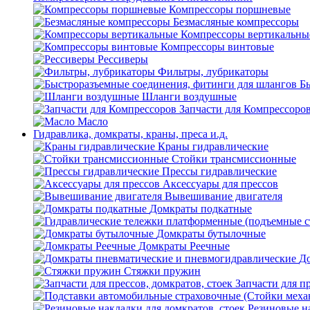
Компрессоры поршневые
Безмасляные компрессоры
Компрессоры вертикальны
Компрессоры винтовые
Рессиверы
Фильтры, лубрикаторы
Б
Шланги воздушные
Запчасти для Компрессоро
Масло
Гидравлика, домкраты, краны, преса и.д.
Краны гидравлические
Стойки трансмиссионные
Прессы гидравлические
Аксессуары для прессов
Вывешивание двигателя
Домкраты подкатные
Домкраты бутылочные
Домкраты Реечные
До
Стяжки пружин
Запчасти для пр
Резиновые на