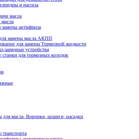
илиндры и насосы
дачи масла
 масла
я замены антифриза
для замены масла АКПП
ование для замены Тормозной жидкости
ко-зарядные устройства
 станки для тормозных колодок
ов
вижные
для масла, Воронки, шланги, насадки
о транспорта
атформы, поворотные круги