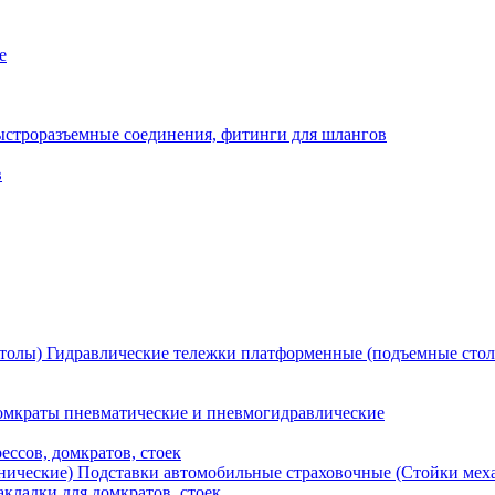
е
ыстроразъемные соединения, фитинги для шлангов
в
Гидравлические тележки платформенные (подъемные сто
мкраты пневматические и пневмогидравлические
ессов, домкратов, стоек
Подставки автомобильные страховочные (Стойки мех
кладки для домкратов, стоек