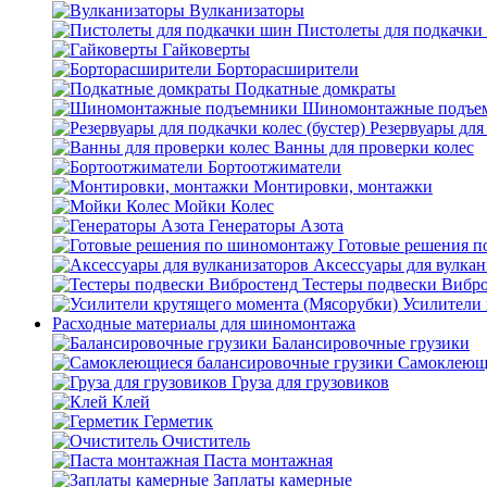
Вулканизаторы
Пистолеты для подкачки
Гайковерты
Борторасширители
Подкатные домкраты
Шиномонтажные подъе
Резервуары для 
Ванны для проверки колес
Бортоотжиматели
Монтировки, монтажки
Мойки Колес
Генераторы Азота
Готовые решения 
Аксессуары для вулкан
Тестеры подвески Вибр
Усилители 
Расходные материалы для шиномонтажа
Балансировочные грузики
Самоклеющи
Груза для грузовиков
Клей
Герметик
Очиститель
Паста монтажная
Заплаты камерные