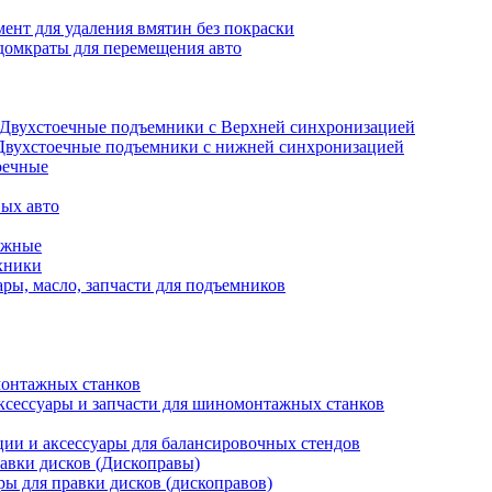
ент для удаления вмятин без покраски
домкраты для перемещения авто
Двухстоечные подъемники с Верхней синхронизацией
Двухстоечные подъемники с нижней синхронизацией
оечные
ых авто
ажные
хники
ры, масло, запчасти для подъемников
онтажных станков
ксессуары и запчасти для шиномонтажных станков
ии и аксессуары для балансировочных стендов
авки дисков (Дископравы)
ры для правки дисков (дископравов)