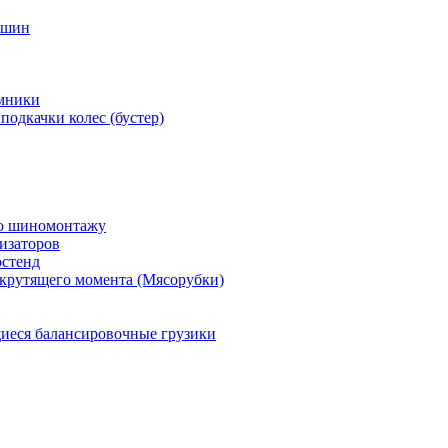
 шин
мники
подкачки колес (бустер)
по шиномонтажу
изаторов
остенд
крутящего момента (Мясорубки)
еся балансировочные грузики